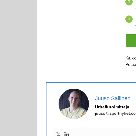
Kaikki
Pelaa
Juuso Sallinen
Urheilutoimittaja
juuso@sportnyhet.c