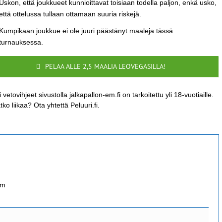
Uskon, että joukkueet kunnioittavat toisiaan todella paljon, enkä usko,
että ottelussa tullaan ottamaan suuria riskejä.
Kumpikaan joukkue ei ole juuri päästänyt maaleja tässä
turnauksessa.
PELAA ALLE 2,5 MAALIA LEOVEGASILLA!
 vetovihjeet sivustolla jalkapallon-em.fi on tarkoitettu yli 18-vuotiaille.
tko liikaa? Ota yhtettä Peluuri.fi.
om