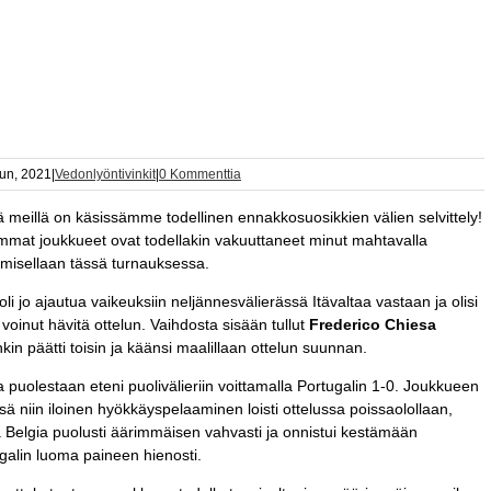
un, 2021
|
Vedonlyöntivinkit
|
0 Kommenttia
 meillä on käsissämme todellinen ennakkosuosikkien välien selvittely!
mat joukkueet ovat todellakin vakuuttaneet minut mahtavalla
misellaan tässä turnauksessa.
a oli jo ajautua vaikeuksiin neljännesvälierässä Itävaltaa vastaan ja olisi
 voinut hävitä ottelun. Vaihdosta sisään tullut
Frederico Chiesa
nkin päätti toisin ja käänsi maalillaan ottelun suunnan.
a puolestaan eteni puolivälieriin voittamalla Portugalin 1-0. Joukkueen
sä niin iloinen hyökkäyspelaaminen loisti ottelussa poissaolollaan,
 Belgia puolusti äärimmäisen vahvasti ja onnistui kestämään
galin luoma paineen hienosti.