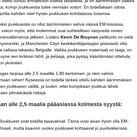
ottelu tuntuu ennakkoon todella tasaiselta, ja on äärimmäisen vaikea
ta, kumpi joukkueista tulee viemään voiton. En todellakaan odota
juhlia kahden näin hyvän joukkueen kohdatessa toisensa.
kin joukkueista on ollut äärimmäisen vahva näissä EM-kisoissa,
 uskon myös, että molemmat ovat suhteellisen väsyneitä omien
nnesvälieriensä jälkeen. Lisäksi
Kevin De Bruynen
pelikunto on vielä
ysmerkki, ja Manchester Cityn keskikenttäpelaajan poissaolo olisi
la valtava takaisku Belgialle. Vaikka joukkueen materiaali on laaja, on
uyne sen kirkkain tähti, ja pelaaja, joka pystyy kääntämään otteluita
ksi yksinään.
gas tarjoaa alle 2,5 maalille 1,80 kertoimen, ja olen valmis
umaan siihen! Kyseessä on todella tärkeä ottelu kahden äärimmäisen
sen joukkueen välillä, ja luulen, ettei kumpikaan joukkue lähde
aan ylimääräisiä riskejä.
an alle 2,5 maalia pääasiassa kolmesta syystä:
Joukkueet ovat todella tasavahvat. Tämä voisi aivan hyvin olla EM-
finaali, mutta kaavion vuoksi joukkueet kohtaavat jo puolivälierissä.