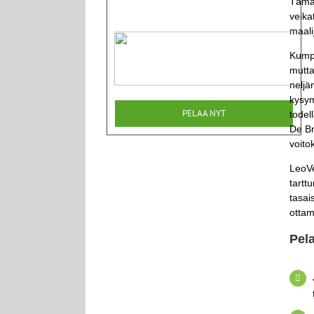
Tämä 
veika
maali
Kumpi
mutta
neljä
kysym
PELAA NYT
todel
De Br
voito
LeoVe
tartt
tasai
ottam
Pela