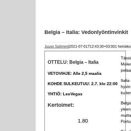
Belgia – Italia: Vedonlyöntinvinkit
Juuso Sallinen
|
2021-07-01T12:43:30+03:00
1 heinäku
Tässä
OTTELU: Belgia – Italia
Molem
pelaa
VETOVIHJE: Alle 2,5 maalia
Itali
KOHDE SULKEUTUU: 2.7. klo 22:00
hyvin
kuite
YHTIÖ: LeoVegas
Belgi
Kertoimet:
yleen
mutta
1.80
Portu