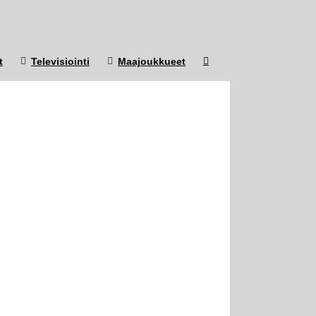
t
Televisiointi
Maajoukkueet