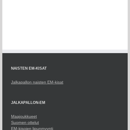
NAISTEN EM-KISAT
Jalkapallon naisten EM-kisat
JALKAPALLON-EM
Maajoukkueet
Suomen ottelut
EM-kisojen lipunmyynti