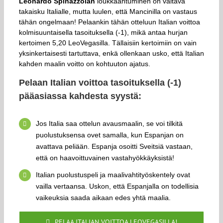
Leonardo Spinazzolan
loukkaantuminen on valtava
takaisku Italialle, mutta luulen, että Mancinilla on vastaus
tähän ongelmaan! Pelaankin tähän otteluun Italian voittoa
kolmisuuntaisella tasoituksella (-1), mikä antaa hurjan
kertoimen 5,20 LeoVegasilla. Tällaisiin kertoimiin on vain
yksinkertaisesti tartuttava, enkä ollenkaan usko, että Italian
kahden maalin voitto on kohtuuton ajatus.
Pelaan Italian voittoa tasoituksella (-1)
pääasiassa kahdesta syystä:
Jos Italia saa ottelun avausmaalin, se voi tilkitä
puolustuksensa ovet samalla, kun Espanjan on
avattava peliään. Espanja osoitti Sveitsiä vastaan,
että on haavoittuvainen vastahyökkäyksistä!
Italian puolustuspeli ja maalivahtityöskentely ovat
vailla vertaansa. Uskon, että Espanjalla on todellisia
vaikeuksia saada aikaan edes yhtä maalia.
PELAA ITALIAN VOITTOA LEOVEGASILLA!