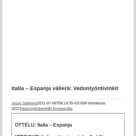
Italia – Espanja välierä: Vedonlyöntivinkit
Juuso Sallinen
|
2021-07-06T08:19:55+03:00
6 heinäkuun,
2021
|
Vedonlyöntivinkit
|
0 Kommenttia
OTTELU: Italia – Espanja