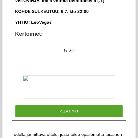
VETOVIHJE: Italia voittaa tasoituksella (-1)
KOHDE SULKEUTUU: 6.7. klo 22:00
YHTIÖ: LeoVegas
Kertoimet:
5.20
PELAA NYT
Todella jännittävä ottelu, josta tulee epäilemättä tasainen