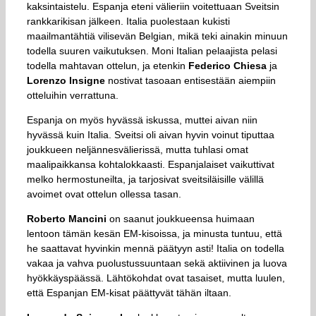
kaksintaistelu. Espanja eteni välieriin voitettuaan Sveitsin
rankkarikisan jälkeen. Italia puolestaan kukisti
maailmantähtiä vilisevän Belgian, mikä teki ainakin minuun
todella suuren vaikutuksen. Moni Italian pelaajista pelasi
todella mahtavan ottelun, ja etenkin
Federico Chiesa
ja
Lorenzo Insigne
nostivat tasoaan entisestään aiempiin
otteluihin verrattuna.
Espanja on myös hyvässä iskussa, muttei aivan niin
hyvässä kuin Italia. Sveitsi oli aivan hyvin voinut tiputtaa
joukkueen neljännesvälierissä, mutta tuhlasi omat
maalipaikkansa kohtalokkaasti. Espanjalaiset vaikuttivat
melko hermostuneilta, ja tarjosivat sveitsiläisille välillä
avoimet ovat ottelun ollessa tasan.
Roberto Mancini
on saanut joukkueensa huimaan
lentoon tämän kesän EM-kisoissa, ja minusta tuntuu, että
he saattavat hyvinkin mennä päätyyn asti! Italia on todella
vakaa ja vahva puolustussuuntaan sekä aktiivinen ja luova
hyökkäyspäässä. Lähtökohdat ovat tasaiset, mutta luulen,
että Espanjan EM-kisat päättyvät tähän iltaan.