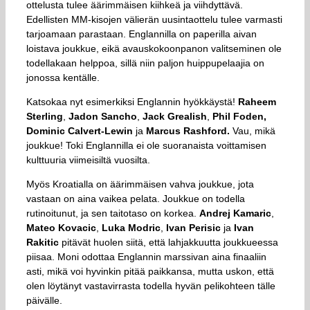
ottelusta tulee äärimmäisen kiihkeä ja viihdyttävä.
Edellisten MM-kisojen välierän uusintaottelu tulee varmasti
tarjoamaan parastaan. Englannilla on paperilla aivan
loistava joukkue, eikä avauskokoonpanon valitseminen ole
todellakaan helppoa, sillä niin paljon huippupelaajia on
jonossa kentälle.
Katsokaa nyt esimerkiksi Englannin hyökkäystä!
Raheem
Sterling
,
Jadon Sancho
,
Jack Grealish
,
Phil Foden,
Dominic Calvert-Lewin
ja
Marcus Rashford.
Vau, mikä
joukkue! Toki Englannilla ei ole suoranaista voittamisen
kulttuuria viimeisiltä vuosilta.
Myös Kroatialla on äärimmäisen vahva joukkue, jota
vastaan on aina vaikea pelata. Joukkue on todella
rutinoitunut, ja sen taitotaso on korkea.
Andrej Kamaric
,
Mateo Kovacic
,
Luka Modric
,
Ivan Perisic
ja
Ivan
Rakitic
pitävät huolen siitä, että lahjakkuutta joukkueessa
piisaa. Moni odottaa Englannin marssivan aina finaaliin
asti, mikä voi hyvinkin pitää paikkansa, mutta uskon, että
olen löytänyt vastavirrasta todella hyvän pelikohteen tälle
päivälle.