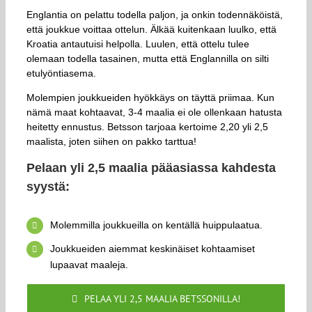
Englantia on pelattu todella paljon, ja onkin todennäköistä,
että joukkue voittaa ottelun. Älkää kuitenkaan luulko, että
Kroatia antautuisi helpolla. Luulen, että ottelu tulee
olemaan todella tasainen, mutta että Englannilla on silti
etulyöntiasema.
Molempien joukkueiden hyökkäys on täyttä priimaa. Kun
nämä maat kohtaavat, 3-4 maalia ei ole ollenkaan hatusta
heitetty ennustus. Betsson tarjoaa kertoime 2,20 yli 2,5
maalista, joten siihen on pakko tarttua!
Pelaan yli 2,5 maalia pääasiassa kahdesta
syystä:
Molemmilla joukkueilla on kentällä huippulaatua.
Joukkueiden aiemmat keskinäiset kohtaamiset
lupaavat maaleja.
PELAA YLI 2,5 MAALIA BETSSONILLA!