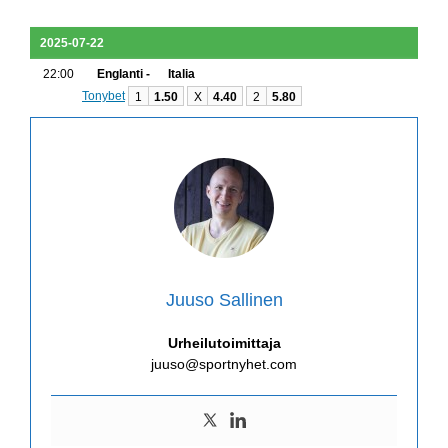
2025-07-22
22:00
Englanti -
Italia
Tonybet
1
1.50
X
4.40
2
5.80
Juuso Sallinen
Urheilutoimittaja
juuso@sportnyhet.com