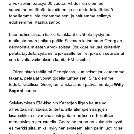
arvokisoihin pääsyä 30 vuotta. Vihdoinkin olemme
saavuttaneet tämän tavoitteen, ja se on todella tärkeää
faneillemme. Me tiedämme sen, ja haluamme esiintyä
eduksemme, Kashia sanoo.
Luonnollisestikaan kaikki halukkaat eivät ole pystyneet
matkustamaan paikan päälle Saksaan katsomaan Georgian
debytointia miesten arvokisoissa. Joukkue haluaa kuitenkin
pelata täydellä sydämellä jokaiselle fanille, joka on seurannut
sen taivalta vaikeuksien kautta EM-kisoihin.
– Olitpa sitten täällä tai Georgiassa, kun seisot joukkueemme
takana, pelaajat voivat todella tuntea sen. Siitä olemme
todella kiitollisia, Georgian ranskalainen päävalmentaja
Willy
Sagnol
sanoo.
Selviytyminen EM-kisoihin Kansojen liigan kautta voi
aiheuttaa ristiriitaisia tunteita, sillä alempien sarjojen
kisapaikkoja ei varsinaisesti jaeta rehellisen urheilullisen
menestyksen perusteella. Georgian tarina on kuitenkin hyvä
esimerkki siitä, miksi nykyinen systeemi alun perin luotiin: se