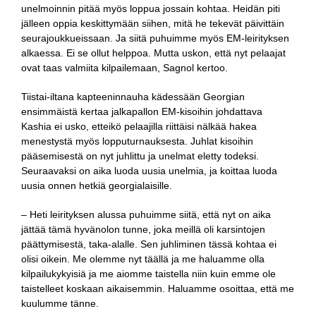
unelmoinnin pitää myös loppua jossain kohtaa. Heidän piti
jälleen oppia keskittymään siihen, mitä he tekevät päivittäin
seurajoukkueissaan. Ja siitä puhuimme myös EM-leirityksen
alkaessa. Ei se ollut helppoa. Mutta uskon, että nyt pelaajat
ovat taas valmiita kilpailemaan, Sagnol kertoo.
Tiistai-iltana kapteeninnauha kädessään Georgian
ensimmäistä kertaa jalkapallon EM-kisoihin johdattava
Kashia ei usko, etteikö pelaajilla riittäisi nälkää hakea
menestystä myös lopputurnauksesta. Juhlat kisoihin
pääsemisestä on nyt juhlittu ja unelmat eletty todeksi.
Seuraavaksi on aika luoda uusia unelmia, ja koittaa luoda
uusia onnen hetkiä georgialaisille.
– Heti leirityksen alussa puhuimme siitä, että nyt on aika
jättää tämä hyvänolon tunne, joka meillä oli karsintojen
päättymisestä, taka-alalle. Sen juhliminen tässä kohtaa ei
olisi oikein. Me olemme nyt täällä ja me haluamme olla
kilpailukykyisiä ja me aiomme taistella niin kuin emme ole
taistelleet koskaan aikaisemmin. Haluamme osoittaa, että me
kuulumme tänne.