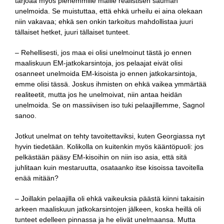
tarjoaa myös pienemmille maille realistisen sauman
unelmoida. Se muistuttaa, että ehkä urheilu ei aina olekaan
niin vakavaa; ehkä sen onkin tarkoitus mahdollistaa juuri
tällaiset hetket, juuri tällaiset tunteet.
– Rehellisesti, jos maa ei olisi unelmoinut tästä jo ennen
maaliskuun EM-jatkokarsintoja, jos pelaajat eivät olisi
osanneet unelmoida EM-kisoista jo ennen jatkokarsintoja,
emme olisi tässä. Joskus ihmisten on ehkä vaikea ymmärtää
realiteetit, mutta jos he unelmoivat, niin antaa heidän
unelmoida. Se on massiivisen iso tuki pelaajillemme, Sagnol
sanoo.
Jotkut unelmat on tehty tavoitettaviksi, kuten Georgiassa nyt
hyvin tiedetään. Kolikolla on kuitenkin myös kääntöpuoli: jos
pelkästään pääsy EM-kisoihin on niin iso asia, että sitä
juhlitaan kuin mestaruutta, osataanko itse kisoissa tavoitella
enää mitään?
– Joillakin pelaajilla oli ehkä vaikeuksia päästä kiinni takaisin
arkeen maaliskuun jatkokarsintojen jälkeen, koska heillä oli
tunteet edelleen pinnassa ja he elivät unelmaansa. Mutta