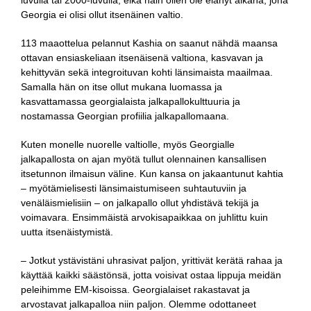
luvulla tai 2000-luvulla, eikä näin ollen ole elänyt aikana, jona
Georgia ei olisi ollut itsenäinen valtio.
113 maaottelua pelannut Kashia on saanut nähdä maansa
ottavan ensiaskeliaan itsenäisenä valtiona, kasvavan ja
kehittyvän sekä integroituvan kohti länsimaista maailmaa.
Samalla hän on itse ollut mukana luomassa ja
kasvattamassa georgialaista jalkapallokulttuuria ja
nostamassa Georgian profiilia jalkapallomaana.
Kuten monelle nuorelle valtiolle, myös Georgialle
jalkapallosta on ajan myötä tullut olennainen kansallisen
itsetunnon ilmaisun väline. Kun kansa on jakaantunut kahtia
– myötämielisesti länsimaistumiseen suhtautuviin ja
venäläismielisiin – on jalkapallo ollut yhdistävä tekijä ja
voimavara. Ensimmäistä arvokisapaikkaa on juhlittu kuin
uutta itsenäistymistä.
– Jotkut ystävistäni uhrasivat paljon, yrittivät kerätä rahaa ja
käyttää kaikki säästönsä, jotta voisivat ostaa lippuja meidän
peleihimme EM-kisoissa. Georgialaiset rakastavat ja
arvostavat jalkapalloa niin paljon. Olemme odottaneet