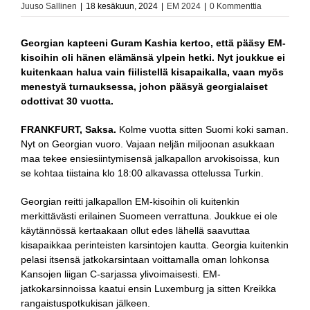
Juuso Sallinen
|
18 kesäkuun, 2024
|
EM 2024
|
0 Kommenttia
Georgian kapteeni Guram Kashia kertoo, että pääsy EM-
kisoihin oli hänen elämänsä ylpein hetki. Nyt joukkue ei
kuitenkaan halua vain fiilistellä kisapaikalla, vaan myös
menestyä turnauksessa, johon pääsyä georgialaiset
odottivat 30 vuotta.
FRANKFURT, Saksa.
Kolme vuotta sitten Suomi koki saman.
Nyt on Georgian vuoro. Vajaan neljän miljoonan asukkaan
maa tekee ensiesiintymisensä jalkapallon arvokisoissa, kun
se kohtaa tiistaina klo 18:00 alkavassa ottelussa Turkin.
Georgian reitti jalkapallon EM-kisoihin oli kuitenkin
merkittävästi erilainen Suomeen verrattuna. Joukkue ei ole
käytännössä kertaakaan ollut edes lähellä saavuttaa
kisapaikkaa perinteisten karsintojen kautta. Georgia kuitenkin
pelasi itsensä jatkokarsintaan voittamalla oman lohkonsa
Kansojen liigan C-sarjassa ylivoimaisesti. EM-
jatkokarsinnoissa kaatui ensin Luxemburg ja sitten Kreikka
rangaistuspotkukisan jälkeen.