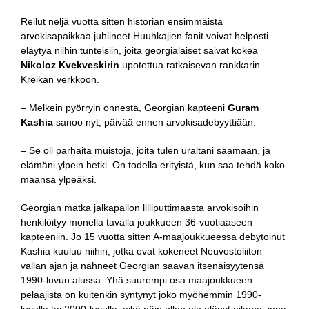
Reilut neljä vuotta sitten historian ensimmäistä
arvokisapaikkaa juhlineet Huuhkajien fanit voivat helposti
eläytyä niihin tunteisiin, joita georgialaiset saivat kokea
Nikoloz Kvekveskirin
upotettua ratkaisevan rankkarin
Kreikan verkkoon.
– Melkein pyörryin onnesta, Georgian kapteeni
Guram
Kashia
sanoo nyt, päivää ennen arvokisadebyyttiään.
– Se oli parhaita muistoja, joita tulen uraltani saamaan, ja
elämäni ylpein hetki. On todella erityistä, kun saa tehdä koko
maansa ylpeäksi.
Georgian matka jalkapallon lilliputtimaasta arvokisoihin
henkilöityy monella tavalla joukkueen 36-vuotiaaseen
kapteeniin. Jo 15 vuotta sitten A-maajoukkueessa debytoinut
Kashia kuuluu niihin, jotka ovat kokeneet Neuvostoliiton
vallan ajan ja nähneet Georgian saavan itsenäisyytensä
1990-luvun alussa. Yhä suurempi osa maajoukkueen
pelaajista on kuitenkin syntynyt joko myöhemmin 1990-