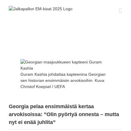
Skip
to
content
Katso
kuvaa
isompana
Guram Kashia johdattaa kapteenina Georgian
sen historian ensimmäisiin arvokisoihin. Kuva:
Christof Koepsel / UEFA
Georgia pelaa ensimmäistä kertaa
arvokisoissa: ”Olin pyörtyä onnesta – mutta
nyt ei enää juhlita”