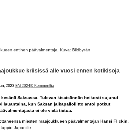
kkueen entinen päävalmentaja. Kuva: Bildbyrån
ajoukkue kriisissä alle vuosi ennen kotikisoja
un, 2023
|
EM 2024
|
0 Kommenttia
i kesänä Saksassa. Tulevan kisaisännän heikosti sujunut
i lauantaina, kun Saksan jalkapalloliitto antoi potkut
valmentajasta ei ole vielä tietoa.
rottaneensa miesten maajoukkueen päävalmentajan
Hansi Flickin
.
 tappio Japanille.