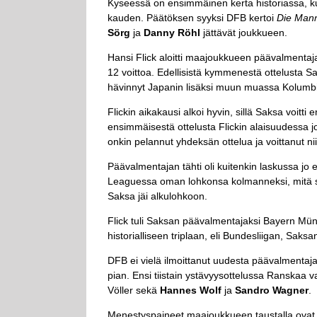
Kyseessä on ensimmäinen kerta historiassa, 
kauden. Päätöksen syyksi DFB kertoi
Die Mann
Sörg
ja
Danny Röhl
jättävät joukkueen.
Hansi Flick aloitti maajoukkueen päävalmentaja
12 voittoa. Edellisistä kymmenestä ottelusta S
hävinnyt Japanin lisäksi muun muassa Kolumbiall
Flickin aikakausi alkoi hyvin, sillä Saksa voitt
ensimmäisestä ottelusta Flickin alaisuudessa j
onkin pelannut yhdeksän ottelua ja voittanut nii
Päävalmentajan tähti oli kuitenkin laskussa jo 
Leaguessa oman lohkonsa kolmanneksi, mitä s
Saksa jäi alkulohkoon.
Flick tuli Saksan päävalmentajaksi Bayern Mün
historialliseen triplaan, eli Bundesliigan, Saksa
DFB ei vielä ilmoittanut uudesta päävalmentaja
pian. Ensi tiistain ystävyysottelussa Ranskaa v
Völler sekä
Hannes Wolf
ja
Sandro Wagner
.
Menestyspaineet maajoukkueen taustalla ovat v