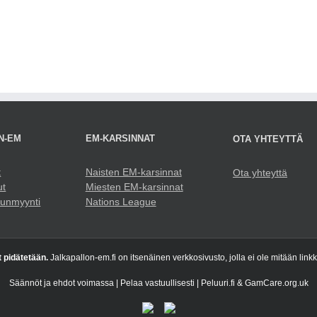
N-EM
EM-KARSINNAT
OTA YHTEYTTÄ
t
Naisten EM-karsinnat
Ota yhteyttä
ut
Miesten EM-karsinnat
punmyynti
Nations League
t pidätetään.
Jalkapallon-em.fi on itsenäinen verkkosivusto, jolla ei ole mitään link
Säännöt ja ehdot voimassa | Pelaa vastuullisesti | Peluuri.fi & GamCare.org.uk