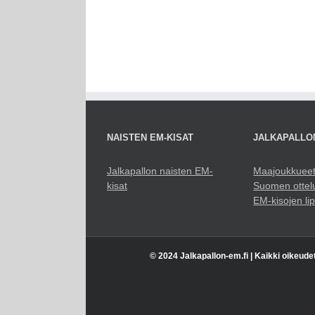
NAISTEN EM-KISAT
JALKAPALLO
Jalkapallon naisten EM-
Maajoukkuee
kisat
Suomen ottel
EM-kisojen li
© 2024 Jalkapallon-em.fi | Kaikki oikeude