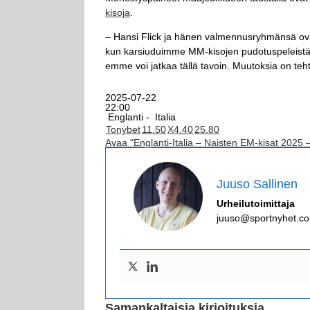
kisoja
.
– Hansi Flick ja hänen valmennusryhmänsä ov
kun karsiuduimme MM-kisojen pudotuspeleistä. Va
emme voi jatkaa tällä tavoin. Muutoksia on teh
2025-07-22
22:00
Englanti -
Italia
Tonybet
1
1.50
X
4.40
2
5.80
Avaa "Englanti-Italia – Naisten EM-kisat 2025 
Juuso Sallinen
Urheilutoimittaja
juuso@sportnyhet.c
Samankaltaisia kirjoituksia