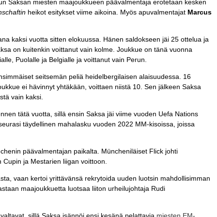
kun Saksan miesten maajoukkueen päävalmentaja erotetaan kesken
schaftin
heikot esitykset viime aikoina. Myös apuvalmentajat
Marcus
na kaksi vuotta sitten elokuussa. Hänen saldokseen jäi 25 ottelua ja
aksa on kuitenkin voittanut vain kolme. Joukkue on tänä vuonna
e, Puolalle ja Belgialle ja voittanut vain Perun.
i ensimmäiset seitsemän peliä heidelbergilaisen alaisuudessa. 16
oukkue ei hävinnyt yhtäkään, voittaen niistä 10. Sen jälkeen Saksa
stä vain kaksi.
ennen tätä vuotta, sillä ensin Saksa jäi viime vuoden Uefa Nations
eurasi täydellinen mahalasku vuoden 2022 MM-kisoissa, joissa
chenin päävalmentajan paikalta. Müncheniläiset Flick johti
n Cupin ja Mestarien liigan voittoon.
sta, vaan kertoi yrittävänsä rekrytoida uuden luotsin mahdollisimman
astaan maajoukkuetta luotsaa liiton urheilujohtaja
Rudi
altavat, sillä Saksa isännöi ensi kesänä pelattavia
miesten EM-