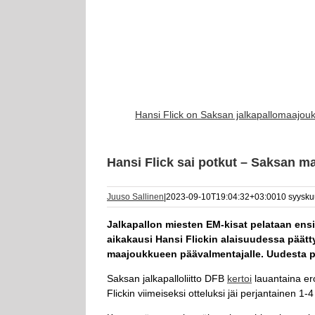
Hansi Flick on Saksan jalkapallomaajou
Hansi Flick sai potkut – Saksan ma
Juuso Sallinen
|
2023-09-10T19:04:32+03:00
10 syysku
Jalkapallon miesten EM-kisat pelataan ens
aikakausi Hansi Flickin alaisuudessa päätty
maajoukkueen päävalmentajalle. Uudesta pää
Saksan jalkapalloliitto DFB
kertoi
lauantaina e
Flickin viimeiseksi otteluksi jäi perjantainen 1-4