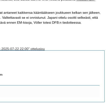
at antaneet kaikkensa kääntääkseen joukkueen kelkan sen jälkeen,
litettavasti se ei onnistunut. Japani-ottelu osoitti selkeästi, että
tävä ennen EM-kisoja, Völler totesi DFB:n tiedotteessa.
– 2025-07-22 22:00" ottelusivu
om