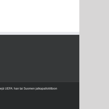
kejä UEFA: han tai Suomen jalkapalloliittoon