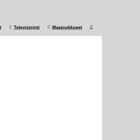
t
Televisiointi
Maajoukkueet