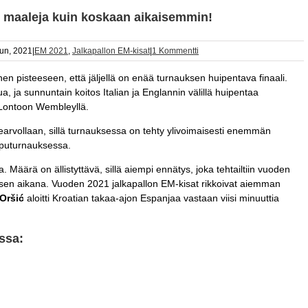
 maaleja kuin koskaan aikaisemmin!
un, 2021
|
EM 2021
,
Jalkapallon EM-kisat
|
1 Kommentti
en pisteeseen, että jäljellä on enää turnauksen huipentava finaali.
a, ja sunnuntain koitos Italian ja Englannin välillä huipentaa
 Lontoon Wembleyllä.
arvollaan, sillä turnauksessa on tehty ylivoimaisesti enemmän
puturnauksessa.
. Määrä on ällistyttävä, sillä aiempi ennätys, joka tehtailtiin vuoden
ksen aikana. Vuoden 2021 jalkapallon EM-kisat rikkoivat aiemman
Oršić
aloitti Kroatian takaa-ajon Espanjaa vastaan viisi minuuttia
ssa: