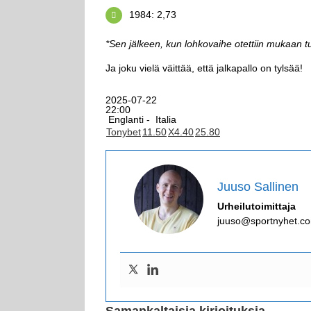
1984: 2,73
*Sen jälkeen, kun lohkovaihe otettiin mukaan 
Ja joku vielä väittää, että jalkapallo on tylsää!
2025-07-22
22:00
Englanti -
Italia
Tonybet
1
1.50
X
4.40
2
5.80
Juuso Sallinen
Urheilutoimittaja
juuso@sportnyhet.c
Samankaltaisia kirjoituksia