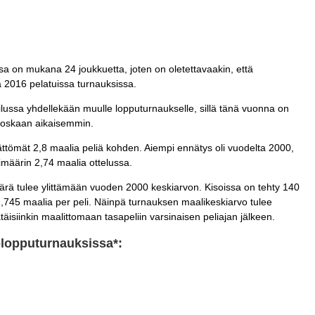
ssa on mukana 24 joukkuetta, joten on oletettavaakin, että
 2016 pelatuissa turnauksissa.
lussa yhdellekään muulle lopputurnaukselle, sillä tänä vuonna on
koskaan aikaisemmin.
ttömät 2,8 maalia peliä kohden. Aiempi ennätys oli vuodelta 2000,
skimäärin 2,74 maalia ottelussa.
rä tulee ylittämään vuoden 2000 keskiarvon. Kisoissa on tehty 140
 2,745 maalia per peli. Näinpä turnauksen maalikeskiarvo tulee
täisiinkin maalittomaan tasapeliin varsinaisen peliajan jälkeen.
-lopputurnauksissa*: