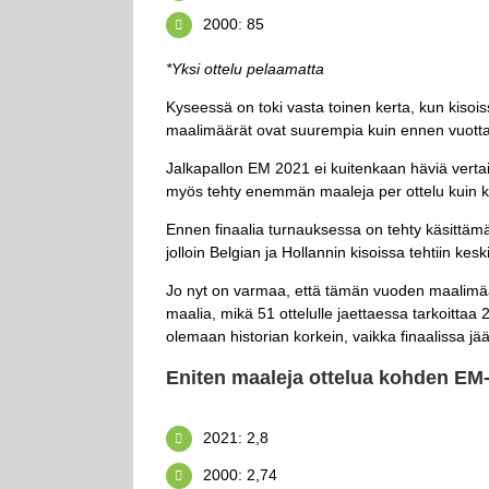
2000: 85
*Yksi ottelu pelaamatta
Kyseessä on toki vasta toinen kerta, kun kisoi
maalimäärät ovat suurempia kuin ennen vuotta
Jalkapallon EM 2021 ei kuitenkaan häviä vertai
myös tehty enemmän maaleja per ottelu kuin 
Ennen finaalia turnauksessa on tehty käsittämä
jolloin Belgian ja Hollannin kisoissa tehtiin ke
Jo nyt on varmaa, että tämän vuoden maalimää
maalia, mikä 51 ottelulle jaettaessa tarkoittaa
olemaan historian korkein, vaikka finaalissa jää
Eniten maaleja ottelua kohden EM
2021: 2,8
2000: 2,74