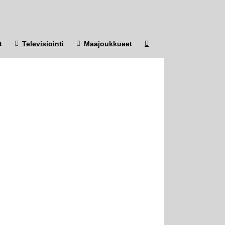
t
Televisiointi
Maajoukkueet