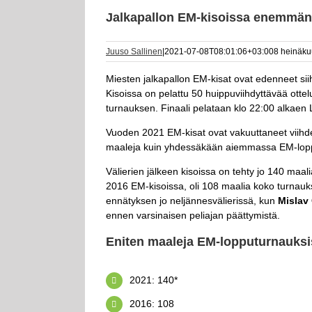
Jalkapallon EM-kisoissa enemmän
Juuso Sallinen
|
2021-07-08T08:01:06+03:00
8 heinäku
Miesten jalkapallon EM-kisat ovat edenneet siih
Kisoissa on pelattu 50 huippuviihdyttävää ottelu
turnauksen. Finaali pelataan klo 22:00 alkaen
Vuoden 2021 EM-kisat ovat vakuuttaneet viihde
maaleja kuin yhdessäkään aiemmassa EM-lop
Välierien jälkeen kisoissa on tehty jo 140 maalia
2016 EM-kisoissa, oli 108 maalia koko turnau
ennätyksen jo neljännesvälierissä, kun
Mislav 
ennen varsinaisen peliajan päättymistä.
Eniten maaleja EM-lopputurnauksi
2021: 140*
2016: 108