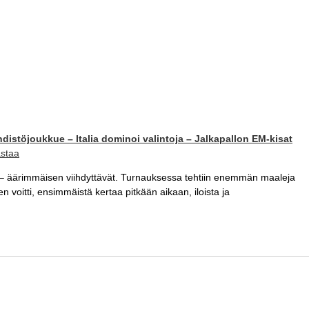
distöjoukkue – Italia dominoi valintoja – Jalkapallon EM-kisat
astaa
ia – äärimmäisen viihdyttävät. Turnauksessa tehtiin enemmän maaleja
voitti, ensimmäistä kertaa pitkään aikaan, iloista ja