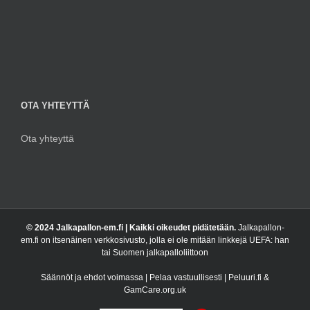
OTA YHTEYTTÄ
Ota yhteyttä
© 2024 Jalkapallon-em.fi | Kaikki oikeudet pidätetään.
Jalkapallon-
em.fi on itsenäinen verkkosivusto, jolla ei ole mitään linkkejä UEFA: han
tai Suomen jalkapalloliittoon
Säännöt ja ehdot voimassa | Pelaa vastuullisesti | Peluuri.fi &
GamCare.org.uk