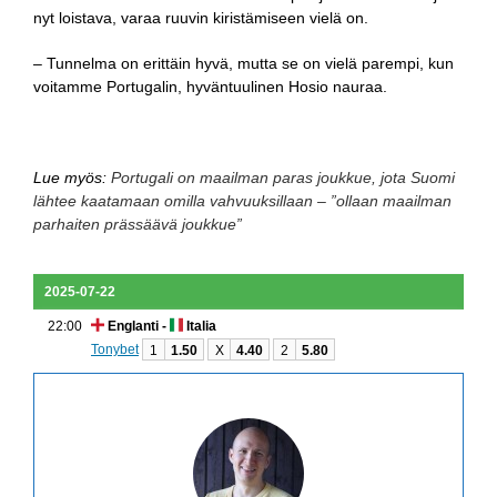
nyt loistava, varaa ruuvin kiristämiseen vielä on.
– Tunnelma on erittäin hyvä, mutta se on vielä parempi, kun
voitamme Portugalin, hyväntuulinen Hosio nauraa.
Lue myös:
Portugali on maailman paras joukkue, jota Suomi
lähtee kaatamaan omilla vahvuuksillaan – ”ollaan maailman
parhaiten prässäävä joukkue”
2025-07-22
22:00
Englanti -
Italia
Tonybet
1
1.50
X
4.40
2
5.80