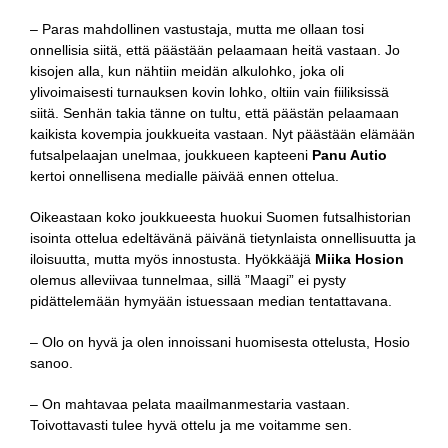
– Paras mahdollinen vastustaja, mutta me ollaan tosi
onnellisia siitä, että päästään pelaamaan heitä vastaan. Jo
kisojen alla, kun nähtiin meidän alkulohko, joka oli
ylivoimaisesti turnauksen kovin lohko, oltiin vain fiiliksissä
siitä. Senhän takia tänne on tultu, että päästän pelaamaan
kaikista kovempia joukkueita vastaan. Nyt päästään elämään
futsalpelaajan unelmaa, joukkueen kapteeni
Panu Autio
kertoi onnellisena medialle päivää ennen ottelua.
Oikeastaan koko joukkueesta huokui Suomen futsalhistorian
isointa ottelua edeltävänä päivänä tietynlaista onnellisuutta ja
iloisuutta, mutta myös innostusta. Hyökkääjä
Miika Hosion
olemus alleviivaa tunnelmaa, sillä ”Maagi” ei pysty
pidättelemään hymyään istuessaan median tentattavana.
– Olo on hyvä ja olen innoissani huomisesta ottelusta, Hosio
sanoo.
– On mahtavaa pelata maailmanmestaria vastaan.
Toivottavasti tulee hyvä ottelu ja me voitamme sen.