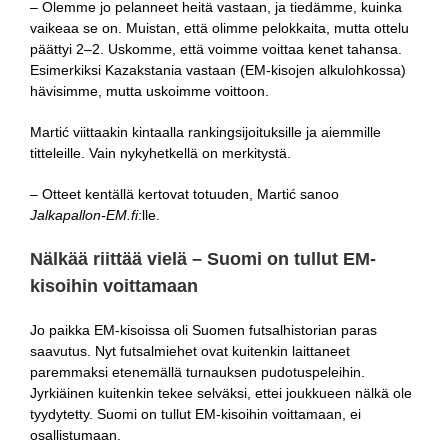
– Olemme jo pelanneet heitä vastaan, ja tiedämme, kuinka
vaikeaa se on. Muistan, että olimme pelokkaita, mutta ottelu
päättyi 2–2. Uskomme, että voimme voittaa kenet tahansa.
Esimerkiksi Kazakstania vastaan (EM-kisojen alkulohkossa)
hävisimme, mutta uskoimme voittoon.
Martić viittaakin kintaalla rankingsijoituksille ja aiemmille
titteleille. Vain nykyhetkellä on merkitystä.
– Otteet kentällä kertovat totuuden, Martić sanoo
Jalkapallon-EM.fi
:lle.
Nälkää riittää vielä – Suomi on tullut EM-
kisoihin voittamaan
Jo paikka EM-kisoissa oli Suomen futsalhistorian paras
saavutus. Nyt futsalmiehet ovat kuitenkin laittaneet
paremmaksi etenemällä turnauksen pudotuspeleihin.
Jyrkiäinen kuitenkin tekee selväksi, ettei joukkueen nälkä ole
tyydytetty. Suomi on tullut EM-kisoihin voittamaan, ei
osallistumaan.