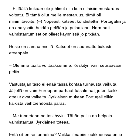
– Ei täällä kukaan ole juhlinut niin kuin oltaisiin mestaruus
voitettu. Ei tämä ollut meille mestaruus, tämä oli
minimitavoite. (–) Nopeasti katseet kohdistettiin Portugaliin ja
on analysoitu heidän peliään ja pelaajiaan. Normaalit
valmistautumiset on olleet käynnissä jo pitkään.
Hosio on samaa mieltä. Katseet on suunnattu tiukasti
eteenpäin.
– Olemme täällä voittaaksemme. Keskityn vain seuraavaan
peliin.
Vastustajan taso ei enää tässä kohtaa turnausta vaikuta.
Jäljellä on vain Euroopan parhaat futsalmaat, joten kaikki
ottelut ovat vaikeita. Jyrkiäisen mukaan Portugali olikin
kaikista vaihtoehdoista paras.
– Me tunnetaan ne tosi hyvin. Tähän peliin on helpoin
valmistautua, Jyrkiäinen toteaa.
Entä sitten se tunnelma? Vaikka ilmapiiri joukkueessa on jo