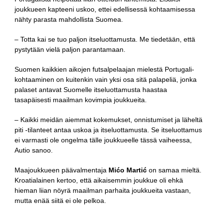
joukkueen kapteeni uskoo, ettei edellisessä kohtaamisessa
nähty parasta mahdollista Suomea.
– Totta kai se tuo paljon itseluottamusta. Me tiedetään, että
pystytään vielä paljon parantamaan.
Suomen kaikkien aikojen futsalpelaajan mielestä Portugali-
kohtaaminen on kuitenkin vain yksi osa sitä palapeliä, jonka
palaset antavat Suomelle itseluottamusta haastaa
tasapäisesti maailman kovimpia joukkueita.
– Kaikki meidän aiemmat kokemukset, onnistumiset ja läheltä
piti -tilanteet antaa uskoa ja itseluottamusta. Se itseluottamus
ei varmasti ole ongelma tälle joukkueelle tässä vaiheessa,
Autio sanoo.
Maajoukkueen päävalmentaja
Mićo Martić
on samaa mieltä.
Kroatialainen kertoo, että aikaisemmin joukkue oli ehkä
hieman liian nöyrä maailman parhaita joukkueita vastaan,
mutta enää siitä ei ole pelkoa.