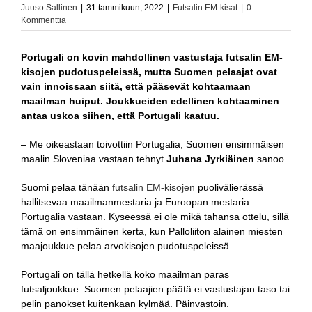
Juuso Sallinen
|
31 tammikuun, 2022
|
Futsalin EM-kisat
|
0
Kommenttia
Portugali on kovin mahdollinen vastustaja futsalin EM-
kisojen pudotuspeleissä, mutta Suomen pelaajat ovat
vain innoissaan siitä, että pääsevät kohtaamaan
maailman huiput. Joukkueiden edellinen kohtaaminen
antaa uskoa siihen, että Portugali kaatuu.
– Me oikeastaan toivottiin Portugalia, Suomen ensimmäisen
maalin Sloveniaa vastaan tehnyt
Juhana Jyrkiäinen
sanoo.
Suomi pelaa tänään
futsalin EM-kisojen
puolivälierässä
hallitsevaa maailmanmestaria ja Euroopan mestaria
Portugalia vastaan. Kyseessä ei ole mikä tahansa ottelu, sillä
tämä on ensimmäinen kerta, kun Palloliiton alainen miesten
maajoukkue pelaa arvokisojen pudotuspeleissä.
Portugali on tällä hetkellä koko maailman paras
futsaljoukkue. Suomen pelaajien päätä ei vastustajan taso tai
pelin panokset kuitenkaan kylmää. Päinvastoin.