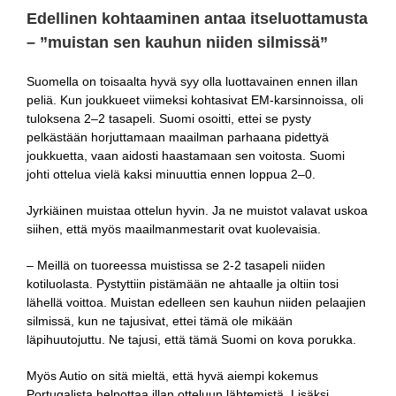
Edellinen kohtaaminen antaa itseluottamusta
– ”muistan sen kauhun niiden silmissä”
Suomella on toisaalta hyvä syy olla luottavainen ennen illan
peliä. Kun joukkueet viimeksi kohtasivat EM-karsinnoissa, oli
tuloksena 2–2 tasapeli. Suomi osoitti, ettei se pysty
pelkästään horjuttamaan maailman parhaana pidettyä
joukkuetta, vaan aidosti haastamaan sen voitosta. Suomi
johti ottelua vielä kaksi minuuttia ennen loppua 2–0.
Jyrkiäinen muistaa ottelun hyvin. Ja ne muistot valavat uskoa
siihen, että myös maailmanmestarit ovat kuolevaisia.
– Meillä on tuoreessa muistissa se 2-2 tasapeli niiden
kotiluolasta. Pystyttiin pistämään ne ahtaalle ja oltiin tosi
lähellä voittoa. Muistan edelleen sen kauhun niiden pelaajien
silmissä, kun ne tajusivat, ettei tämä ole mikään
läpihuutojuttu. Ne tajusi, että tämä Suomi on kova porukka.
Myös Autio on sitä mieltä, että hyvä aiempi kokemus
Portugalista helpottaa illan otteluun lähtemistä. Lisäksi