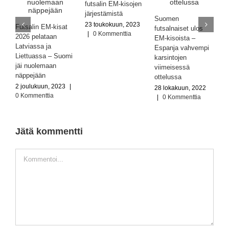
Suomen
futsalin EM-kisojen
futsalmaajoukkueelle
järjestämistä
S
niukka tappio –
23 toukokuun, 2023
Futsalin EM-kisat
f
Italia haki pisteet
|
0 Kommenttia
2026 pelataan
E
mukanaan
Latviassa ja
E
5 helmikuun, 2025
Liettuassa – Suomi
k
|
0 Kommenttia
jäi nuolemaan
v
näppejään
o
2 joulukuun, 2023
|
2
Jätä kommentti
0 Kommenttia
|
Kommentti