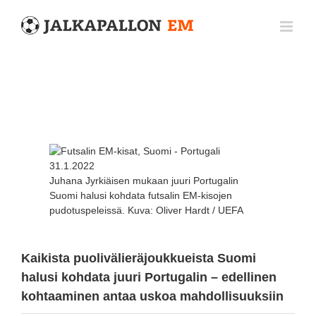
Skip
to
content
Katso
kuvaa
isompana
Juhana Jyrkiäisen mukaan juuri Portugalin
Suomi halusi kohdata futsalin EM-kisojen
pudotuspeleissä. Kuva: Oliver Hardt / UEFA
Kaikista puolivälieräjoukkueista Suomi
halusi kohdata juuri Portugalin – edellinen
kohtaaminen antaa uskoa mahdollisuuksiin