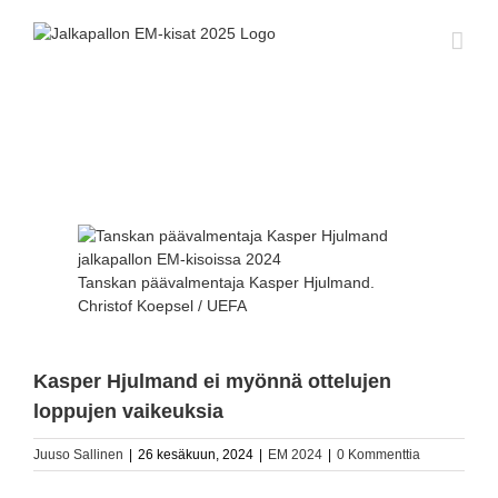
Skip
to
content
Katso
kuvaa
isompana
Tanskan päävalmentaja Kasper Hjulmand.
Christof Koepsel / UEFA
Kasper Hjulmand ei myönnä ottelujen
loppujen vaikeuksia
Juuso Sallinen
|
26 kesäkuun, 2024
|
EM 2024
|
0 Kommenttia