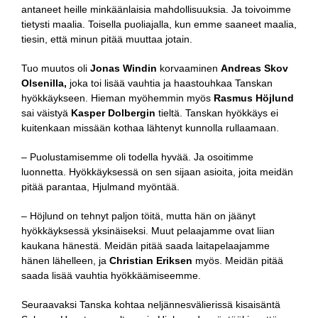
antaneet heille minkäänlaisia mahdollisuuksia. Ja toivoimme
tietysti maalia. Toisella puoliajalla, kun emme saaneet maalia,
tiesin, että minun pitää muuttaa jotain.
Tuo muutos oli
Jonas Windin
korvaaminen
Andreas Skov
Olsenilla,
joka toi lisää vauhtia ja haastouhkaa Tanskan
hyökkäykseen. Hieman myöhemmin myös
Rasmus Höjlund
sai väistyä
Kasper Dolbergin
tieltä. Tanskan hyökkäys ei
kuitenkaan missään kothaa lähtenyt kunnolla rullaamaan.
– Puolustamisemme oli todella hyvää. Ja osoitimme
luonnetta. Hyökkäyksessä on sen sijaan asioita, joita meidän
pitää parantaa, Hjulmand myöntää.
– Höjlund on tehnyt paljon töitä, mutta hän on jäänyt
hyökkäyksessä yksinäiseksi. Muut pelaajamme ovat liian
kaukana hänestä. Meidän pitää saada laitapelaajamme
hänen lähelleen, ja
Christian Eriksen
myös. Meidän pitää
saada lisää vauhtia hyökkäämiseemme.
Seuraavaksi Tanska kohtaa neljännesvälierissä kisaisäntä