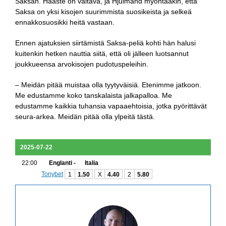
Saksan. Haaste on valtava, ja Hjulmand myöntääkin, että
Saksa on yksi kisojen suurimmista suosikeista ja selkeä
ennakkosuosikki heitä vastaan.
Ennen ajatuksien siirtämistä Saksa-peliä kohti hän halusi
kuitenkin hetken nauttia siitä, että oli jälleen luotsannut
joukkueensa arvokisojen pudotuspeleihin.
– Meidän pitää muistaa olla tyytyväisiä. Etenimme jatkoon.
Me edustamme koko tanskalaista jalkapalloa. Me
edustamme kaikkia tuhansia vapaaehtoisia, jotka pyörittävät
seura-arkea. Meidän pitää olla ylpeitä tästä.
2025-07-22
22:00
Englanti -
Italia
Tonybet
1
1.50
X
4.40
2
5.80