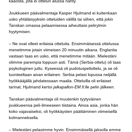
kaaosta, jota ei ottelun alussa nähty.
Joukkueen päävalmentaja Kasper Hjulmand ei kuitenkaan
usko yhtäläisyyksiin otteluiden välillä tai siihen, että jokin
Tanskan omassa pelaamisessa aiheuttaisi pelirytmin
hyytymisen.
– Ne ovat olleet erilaisia otteluita. Ensimmäisessä ottelussa
menetimme jotain viimeisen 20 minuutin aikana. Englantia
vastaan taas en usko, että menetimme mitään. Mielestäni
olimme parempia loppuun asti. Tämä (Serbia-ottelu) oli taas
psykologinen juttu. Kyseessä oli pudotuspeliottelu, ja se oli
luonteeltaan aivan erilainen. Serbia pelasi lopussa neljällä
hyökkääjällä jahdatessaan maalia. Otteluilla oli erilaiset
tarinat, Hjulmand kertoi
jalkapallon-EM.fi:lle
pelin jälkeen.
Tanskan päävalmentaja oli muutenkin tyytyväinen
joukkueensa peli-ilmeeseen tiistaina. Ainoa asia, jonka hän
koko vajavaiseksi, oli hyökkäysten päättäminen viimeisellä
kolmanneksella.
– Mielestäni pelasimme hyvin. Ensimmäisellä jaksolla emme