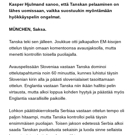
Kasper Hjulmand sanoo, että Tanskan pelaaminen on
lähes uomissaan, vaikka suostuukin myöntämään
hyökkäyspelin ongelmat.
MÜNCHEN, Saksa.
Tanska teki sen jälleen. Joukkue otti jalkapallon EM-kisojen
ottelun täysin omaan komentoonsa avausjaksolla, mutta
menetti kontrollin toisella puoliajalla.
Avauspelissään Sloveniaa vastaan Tanska dominoi
ottelutapahtumia noin 60 minuuttia, kunnes luhistui täysin
Slovenian kirin alla ja päästi slovenialaiset tasoittamaan
ottelun. Englantia vastaan Tanska niin ikään hallitsi pelin
virtausta, mutta alkoi loppua kohden hyytyä ja päästää myös
Englantia vaarallisille paikoille.
Lohkon päätöskierroksella Serbiaa vastaan ottelun tempo oli
paljon hitaampi, mutta Tanska kontrolloi peliä täysin
ensimmäisen puoliajan. Toisen jakson edetessä Serbia alkoi
saada Tanskan puolustusta sekaisin ja luoda sinne sellaista