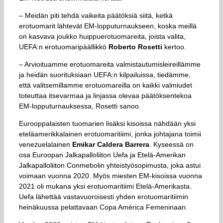
– Meidän piti tehdä vaikeita päätöksiä siitä, ketkä
erotuomarit lähtevät EM-lopputurnaukseen, koska meillä
on kasvava joukko huippuerotuomareita, joista valita,
UEFA:n erotuomaripäällikkö
Roberto Rosetti
kertoo.
– Arvioituamme erotuomareita valmistautumisleireillämme
ja heidän suorituksiaan UEFA:n kilpailuissa, tiedämme,
että valitsemillamme erotuomareilla on kaikki valmiudet
toteuttaa itsevarmaa ja linjassa olevaa päätöksentekoa
EM-lopputurnauksessa, Rosetti sanoo.
Eurooppalaisten tuomarien lisäksi kisoissa nähdään yksi
eteläamerikkalainen erotuomaritiimi, jonka johtajana toimii
venezuelalainen
Emikar Caldera Barrera
. Kyseessä on
osa Euroopan Jalkapalloliiton Uefa ja Etelä-Amerikan
Jalkapalloliiton Conmebolin yhteistyösopimusta, joka astui
voimaan vuonna 2020. Myös miesten EM-kisoissa vuonna
2021 oli mukana yksi erotuomaritiimi Etelä-Amerikasta.
Uefa lähettää vastavuoroisesti yhden erotuomaritiimin
heinäkuussa pelattavaan Copa América Femeninaan.