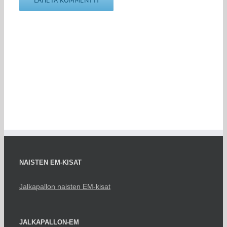
NAISTEN EM-KISAT
Jalkapallon naisten EM-kisat
JALKAPALLON-EM