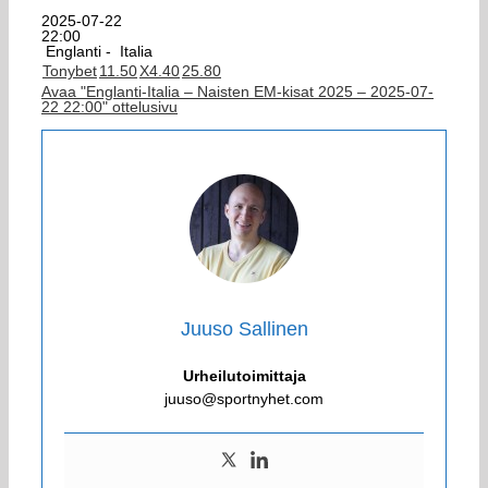
2025-07-22
22:00
Englanti -
Italia
Tonybet
1
1.50
X
4.40
2
5.80
Avaa "Englanti-Italia – Naisten EM-kisat 2025 – 2025-07-
22 22:00" ottelusivu
Juuso Sallinen
Urheilutoimittaja
juuso@sportnyhet.com