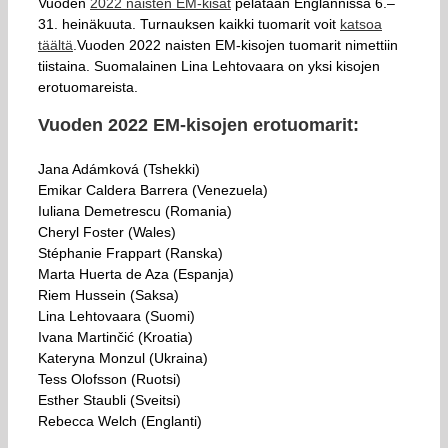
Vuoden
2022 naisten EM-kisat
pelataan Englannissa 6.–
31. heinäkuuta. Turnauksen kaikki tuomarit voit
katsoa
täältä
.Vuoden 2022 naisten EM-kisojen tuomarit nimettiin
tiistaina. Suomalainen Lina Lehtovaara on yksi kisojen
erotuomareista.
Vuoden 2022 EM-kisojen erotuomarit:
Jana Adámková (Tshekki)
Emikar Caldera Barrera (Venezuela)
Iuliana Demetrescu (Romania)
Cheryl Foster (Wales)
Stéphanie Frappart (Ranska)
Marta Huerta de Aza (Espanja)
Riem Hussein (Saksa)
Lina Lehtovaara (Suomi)
Ivana Martinčić (Kroatia)
Kateryna Monzul (Ukraina)
Tess Olofsson (Ruotsi)
Esther Staubli (Sveitsi)
Rebecca Welch (Englanti)