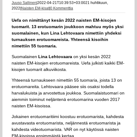
Juuso Sallinen
|
2022-04-21T10:39:53+03:00
21 huhtikuun,
2022
|
Naisten EM-kisat
|
0 Kommenttia
Uefa on nimittänyt kesän 2022 naisten EM-kisojen
tuomarit. 13 erotuomarin joukkoon mahtuu myös yksi
suomalainen, kun Lina Lehtovaara nimettiin yhdeksi
turnauksen erotuomareista. Yhteensä kisoihin
nimettiin 55 tuomaria.
Suomalainen
Lina Lehtovaara
on yksi kesän 2022
naisten EM-kisojen erotuomareista. Uefa julkisti kaikki EM-
kisojen tuomarit alkuviikosta.
Yhteensä turnaukseen nimettiin 55 tuomaria, joista 13 on
erotuomareita. Lehtovaara pääsee siis osaksi todella
harvalukuista ja arvostettua joukkoa. Suomalaistuomari on
aiemmin toiminut neljäntenä erotuomarina vuoden 2017
naisten EM-kisoissa.
Jokainen erotuomaritiimi koostuu erotuomarista, kahdesta
avustavasta erotuomarista, neljännestä erotuomarista ja
kahdesta videotuomarista. VAR on nyt käytössä naisten
EM-kisoissa ensimmäistä kertaa.