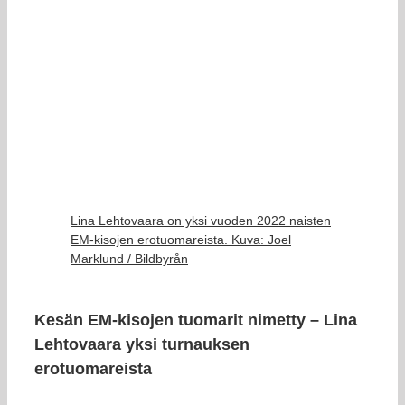
Lina Lehtovaara on yksi vuoden 2022 naisten
EM-kisojen erotuomareista. Kuva: Joel
Marklund / Bildbyrån
Kesän EM-kisojen tuomarit nimetty – Lina
Lehtovaara yksi turnauksen
erotuomareista