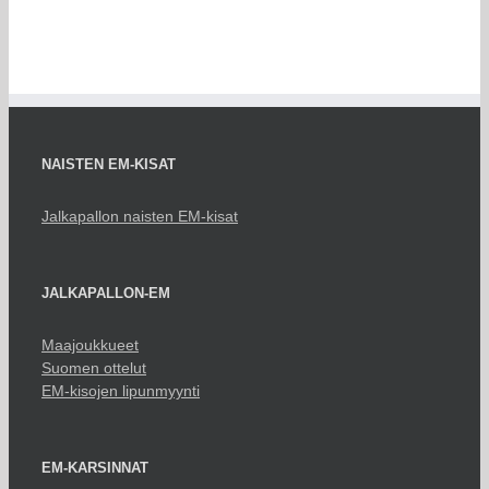
NAISTEN EM-KISAT
Jalkapallon naisten EM-kisat
JALKAPALLON-EM
Maajoukkueet
Suomen ottelut
EM-kisojen lipunmyynti
EM-KARSINNAT