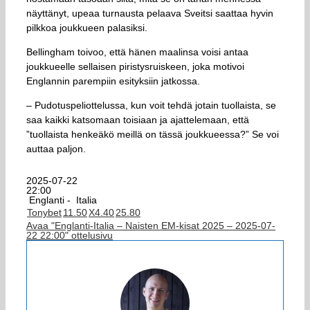
näyttänyt, upeaa turnausta pelaava Sveitsi saattaa hyvin
pilkkoa joukkueen palasiksi.
Bellingham toivoo, että hänen maalinsa voisi antaa
joukkueelle sellaisen piristysruiskeen, joka motivoi
Englannin parempiin esityksiin jatkossa.
– Pudotuspeliottelussa, kun voit tehdä jotain tuollaista, se
saa kaikki katsomaan toisiaan ja ajattelemaan, että
”tuollaista henkeäkö meillä on tässä joukkueessa?” Se voi
auttaa paljon.
2025-07-22
22:00
Englanti -
Italia
Tonybet
1
1.50
X
4.40
2
5.80
Avaa "Englanti-Italia – Naisten EM-kisat 2025 – 2025-07-
22 22:00" ottelusivu