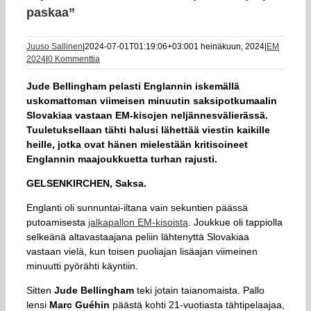
paskaa”
Juuso Sallinen
|
2024-07-01T01:19:06+03:00
1 heinäkuun, 2024
|
EM
2024
|
0 Kommenttia
Jude Bellingham pelasti Englannin iskemällä
uskomattoman viimeisen minuutin saksipotkumaalin
Slovakiaa vastaan EM-kisojen neljännesvälierässä.
Tuuletuksellaan tähti halusi lähettää viestin kaikille
heille, jotka ovat hänen mielestään kritisoineet
Englannin maajoukkuetta turhan rajusti.
GELSENKIRCHEN, Saksa.
Englanti oli sunnuntai-iltana vain sekuntien päässä
putoamisesta
jalkapallon EM-kisoista
. Joukkue oli tappiolla
selkeänä altavastaajana peliin lähtenyttä Slovakiaa
vastaan vielä, kun toisen puoliajan lisäajan viimeinen
minuutti pyörähti käyntiin.
Sitten
Jude Bellingham
teki jotain taianomaista. Pallo
lensi
Marc Guéhin
päästä kohti 21-vuotiasta tähtipelaajaa,