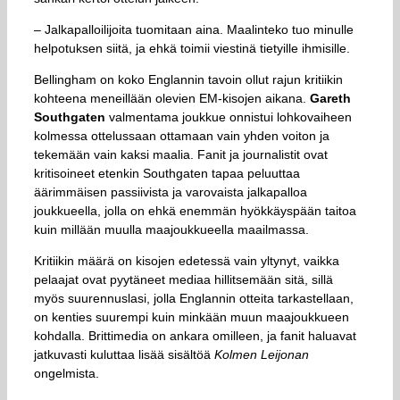
– Jalkapalloilijoita tuomitaan aina. Maalinteko tuo minulle
helpotuksen siitä, ja ehkä toimii viestinä tietyille ihmisille.
Bellingham on koko Englannin tavoin ollut rajun kritiikin
kohteena meneillään olevien EM-kisojen aikana.
Gareth
Southgaten
valmentama joukkue onnistui lohkovaiheen
kolmessa ottelussaan ottamaan vain yhden voiton ja
tekemään vain kaksi maalia. Fanit ja journalistit ovat
kritisoineet etenkin Southgaten tapaa peluuttaa
äärimmäisen passiivista ja varovaista jalkapalloa
joukkueella, jolla on ehkä enemmän hyökkäyspään taitoa
kuin millään muulla maajoukkueella maailmassa.
Kritiikin määrä on kisojen edetessä vain yltynyt, vaikka
pelaajat ovat pyytäneet mediaa hillitsemään sitä, sillä
myös suurennuslasi, jolla Englannin otteita tarkastellaan,
on kenties suurempi kuin minkään muun maajoukkueen
kohdalla. Brittimedia on ankara omilleen, ja fanit haluavat
jatkuvasti kuluttaa lisää sisältöä
Kolmen Leijonan
ongelmista.