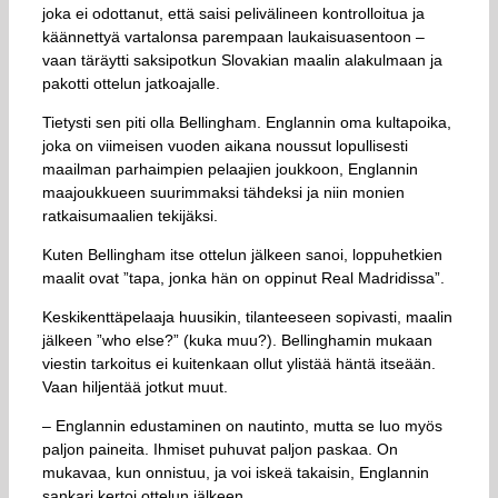
joka ei odottanut, että saisi pelivälineen kontrolloitua ja
käännettyä vartalonsa parempaan laukaisuasentoon –
vaan täräytti saksipotkun Slovakian maalin alakulmaan ja
pakotti ottelun jatkoajalle.
Tietysti sen piti olla Bellingham. Englannin oma kultapoika,
joka on viimeisen vuoden aikana noussut lopullisesti
maailman parhaimpien pelaajien joukkoon, Englannin
maajoukkueen suurimmaksi tähdeksi ja niin monien
ratkaisumaalien tekijäksi.
Kuten Bellingham itse ottelun jälkeen sanoi, loppuhetkien
maalit ovat ”tapa, jonka hän on oppinut Real Madridissa”.
Keskikenttäpelaaja huusikin, tilanteeseen sopivasti, maalin
jälkeen ”who else?” (kuka muu?). Bellinghamin mukaan
viestin tarkoitus ei kuitenkaan ollut ylistää häntä itseään.
Vaan hiljentää jotkut muut.
– Englannin edustaminen on nautinto, mutta se luo myös
paljon paineita. Ihmiset puhuvat paljon paskaa. On
mukavaa, kun onnistuu, ja voi iskeä takaisin, Englannin
sankari kertoi ottelun jälkeen.