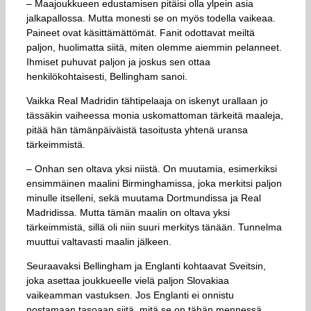
– Maajoukkueen edustamisen pitäisi olla ylpein asia
jalkapallossa. Mutta monesti se on myös todella vaikeaa.
Paineet ovat käsittämättömät. Fanit odottavat meiltä
paljon, huolimatta siitä, miten olemme aiemmin pelanneet.
Ihmiset puhuvat paljon ja joskus sen ottaa
henkilökohtaisesti, Bellingham sanoi.
Vaikka Real Madridin tähtipelaaja on iskenyt urallaan jo
tässäkin vaiheessa monia uskomattoman tärkeitä maaleja,
pitää hän tämänpäiväistä tasoitusta yhtenä uransa
tärkeimmistä.
– Onhan sen oltava yksi niistä. On muutamia, esimerkiksi
ensimmäinen maalini Birminghamissa, joka merkitsi paljon
minulle itselleni, sekä muutama Dortmundissa ja Real
Madridissa. Mutta tämän maalin on oltava yksi
tärkeimmistä, sillä oli niin suuri merkitys tänään. Tunnelma
muuttui valtavasti maalin jälkeen.
Seuraavaksi Bellingham ja Englanti kohtaavat Sveitsin,
joka asettaa joukkueelle vielä paljon Slovakiaa
vaikeamman vastuksen. Jos Englanti ei onnistu
nostamaan tasoaan siitä, mitä se on tähän mennessä