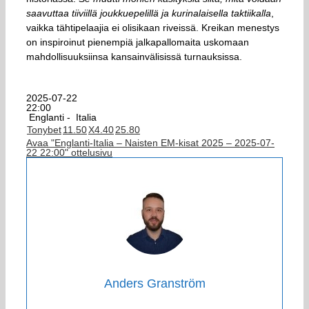
saavuttaa tiiviillä joukkuepelillä ja kurinalaisella taktiikalla
,
vaikka tähtipelaajia ei olisikaan riveissä. Kreikan menestys
on inspiroinut pienempiä jalkapallomaita uskomaan
mahdollisuuksiinsa kansainvälisissä turnauksissa.
2025-07-22
22:00
Englanti -
Italia
Tonybet
1
1.50
X
4.40
2
5.80
Avaa "Englanti-Italia – Naisten EM-kisat 2025 – 2025-07-
22 22:00" ottelusivu
Anders Granström