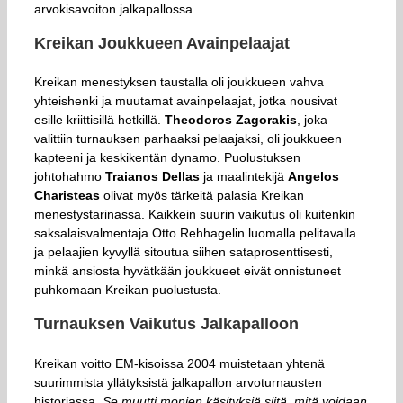
arvokisavoiton jalkapallossa.
Kreikan Joukkueen Avainpelaajat
Kreikan menestyksen taustalla oli joukkueen vahva
yhteishenki ja muutamat avainpelaajat, jotka nousivat
esille kriittisillä hetkillä.
Theodoros Zagorakis
, joka
valittiin turnauksen parhaaksi pelaajaksi, oli joukkueen
kapteeni ja keskikentän dynamo. Puolustuksen
johtohahmo
Traianos Dellas
ja maalintekijä
Angelos
Charisteas
olivat myös tärkeitä palasia Kreikan
menestystarinassa. Kaikkein suurin vaikutus oli kuitenkin
saksalaisvalmentaja Otto Rehhagelin luomalla pelitavalla
ja pelaajien kyvyllä sitoutua siihen sataprosenttisesti,
minkä ansiosta hyvätkään joukkueet eivät onnistuneet
puhkomaan Kreikan puolustusta.
Turnauksen Vaikutus Jalkapalloon
Kreikan voitto EM-kisoissa 2004 muistetaan yhtenä
suurimmista yllätyksistä jalkapallon arvoturnausten
historiassa.
Se muutti monien käsityksiä siitä, mitä voidaan