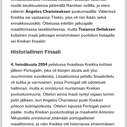
osoitti sisukkuutensa pitämällä Ranskan nollilla, ja eteni
välieriin
Angelos Charisteaksen
puskumaalilla. Välierissä
Kreikka sai vastaansa Tšekin, joka oli niin ikään selvä
ennakkosuosikki. Ottelussa edettiin jatkoajalle
maalittomassa tasatilanteessa, mutta
Traianos Dellaksen
kultainen maali jatkoajan ensimmäisen puoliskon lisäajalla
vei Kreikan finaaliin.
Historiallinen Finaali
4. heinäkuuta 2004
pelatussa finaalissa Kreikka kohtasi
jälleen Portugalin, joka oli kisojen alusta asti yksi
suurimmista suosikeista. Lissabonissa pelattu finaaliottelu
oli tiukka ja varovainen, jossa Portugali otti odotetusti
hallinnan, mutta ei onnistunut murtamaan Kreikan
puolustusmuuria. Ottelun ainoa maali syntyi vajaan tunnin
pelin jälkeen, kun Angelos Charisteas puski Kreikan
johtoon kulmapotkusta. Ottelun lopussa Portugali painoi
päälle, mutta
Kreikan puolustuslinja ja maalivahti Antonios
Nikopolidis onnistuivat pitämään portugalilaiset
maalittomina
, ja näin Kreikka otti historiansa ensimmäisen