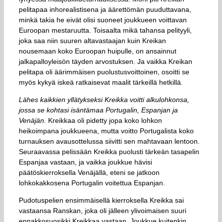
pelitapaa inhorealistisena ja äärettömän puuduttavana,
minkä takia he eivät olisi suoneet joukkueen voittavan
Euroopan mestaruutta. Toisaalta mikä tahansa pelityyli,
joka saa niin suuren altavastaajan kuin Kreikan
nousemaan koko Euroopan huipulle, on ansainnut
jalkapalloyleisön täyden arvostuksen. Ja vaikka Kreikan
pelitapa oli äärimmäisen puolustusvoittoinen, osoitti se
myös kykyä iskeä ratkaisevat maalit tärkeillä hetkillä.
Lähes kaikkien yllätykseksi Kreikka voitti alkulohkonsa,
jossa se kohtasi isäntämaa Portugalin, Espanjan ja
Venäjän.
Kreikkaa oli pidetty jopa koko lohkon
heikoimpana joukkueena, mutta voitto Portugalista koko
turnauksen avausottelussa siivitti sen mahtavaan lentoon.
Seuraavassa pelissään Kreikka puolusti tärkeän tasapelin
Espanjaa vastaan, ja vaikka joukkue hävisi
päätöskierroksella Venäjällä, eteni se jatkoon
lohkokakkosena Portugalin voitettua Espanjan.
Pudotuspelien ensimmäisellä kierroksella Kreikka sai
vastaansa Ranskan, joka oli jälleen ylivoimaisen suuri
ennakkosuosikki Kreikkaa vastaan. Joukkue kuitenkin