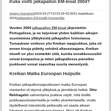
Kuka voitti jalkapallon EM-kisat 2004?
Anders Granström
|
2024-03-27T10:53:29+02:00
31 maaliskuun,
2024
|
Jalkapallon EM-kisat
|
0 Kommenttia
Vuoden 2004
jalkapallon EM-kisat
järjestettiin
Portugalissa, ja ne tarjosivat yhden kaikkien aikojen
suurimmista yllätyksistä jalkapallon historiassa.
Turnauksen voittoon ylsi Kreikan maajoukkue, joka oli
ennen kisoja pidetty selvänä altavastaajana. Kreikan
triumfi on yksi esimerkki siitä, kuinka ennakkosuosikit
voivat kompastua ja miten jalkapallossa pienetkin
joukkueet voivat saavuttaa suurta menestystä.
Kreikan Matka Euroopan Huipulle
Kreikan jalkapallomaajoukkueen matka Euroopan
mestariksi oli täynnä yllätyksiä ja jännittäviä hetkiä.
Otto
Rehhagelin
valmentama joukkue näytti, mitä tiiviillä
joukkuepuolustamisella ja melko yksinkertaisella, mutta
täydellisesti toteutetulla pelitavalla voi saada aikaan
lyhyessä maajoukkueturnauksessa. Moni piti Kreikan