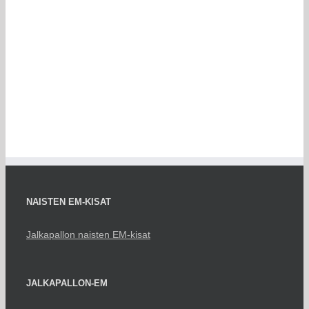
NAISTEN EM-KISAT
Jalkapallon naisten EM-kisat
JALKAPALLON-EM