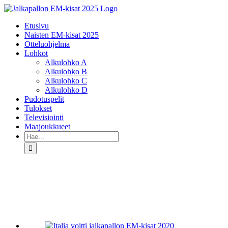
Skip
to
Etusivu
content
Naisten EM-kisat 2025
Otteluohjelma
Lohkot
Alkulohko A
Alkulohko B
Alkulohko C
Alkulohko D
Pudotuspelit
Tulokset
Televisiointi
Maajoukkueet
Etsi
...
Katso