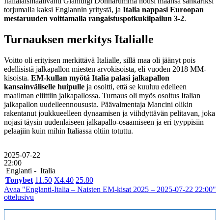
Italialaismaalivahti Gianluigi Donnarumma nousi maansa sankariksi
torjumalla kaksi Englannin yritystä, ja
Italia nappasi Euroopan
mestaruuden voittamalla rangaistuspotkukilpailun 3-2
.
Turnauksen merkitys Italialle
Voitto oli erityisen merkittävä Italialle, sillä maa oli jäänyt pois
edellisistä jalkapallon miesten arvokisoista, eli vuoden 2018 MM-
kisoista.
EM-kullan myötä Italia palasi jalkapallon
kansainväliselle huipulle
ja osoitti, että se kuuluu edelleen
maailman eliittiin jalkapallossa. Turnaus oli myös osoitus Italian
jalkapallon uudelleennoususta. Päävalmentaja Mancini olikin
rakentanut joukkueelleen dynaamisen ja viihdyttävän pelitavan, joka
nojasi täysin uudenlaiseen jalkapallo-osaamiseen ja eri tyyppisiin
pelaajiin kuin mihin Italiassa oltiin totuttu.
2025-07-22
22:00
Englanti -
Italia
Tonybet
1
1.50
X
4.40
2
5.80
Avaa "Englanti-Italia – Naisten EM-kisat 2025 – 2025-07-22 22:00"
ottelusivu