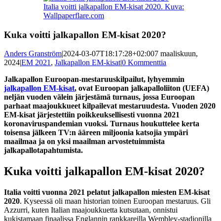
kuvaa
Italia voitti jalkapallon EM-kisat 2020. Kuva:
isompana
Wallpaperflare.com
Kuka voitti jalkapallon EM-kisat 2020?
Anders Granström
|
2024-03-07T18:17:28+02:00
7 maaliskuun,
2024
|
EM 2021
,
Jalkapallon EM-kisat
|
0 Kommenttia
Jalkapallon Euroopan-mestaruuskilpailut, lyhyemmin
jalkapallon EM-kisat
, ovat Euroopan jalkapalloliiton (UEFA)
neljän vuoden välein järjestämä turnaus, jossa Euroopan
parhaat maajoukkueet kilpailevat mestaruudesta. Vuoden 2020
EM-kisat järjestettiin poikkeuksellisesti vuonna 2021
koronaviruspandemian vuoksi. Turnaus houkuttelee kerta
toisensa jälkeen TV:n ääreen miljoonia katsojia ympäri
maailmaa ja on yksi maailman arvostetuimmista
jalkapallotapahtumista.
Kuka voitti jalkapallon EM-kisat 2020?
Italia voitti vuonna 2021 pelatut jalkapallon miesten EM-kisat
2020
. Kyseessä oli maan historian toinen Euroopan mestaruus. Gli
Azzurri, kuten Italian maajoukkuetta kutsutaan, onnistui
kukistamaan finaalissa Englannin rankkareilla Wembley-stadionilla