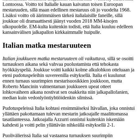
Lontoossa. Voitto toi Italialle kauan kaivatun toisen Euroopan
mestaruuden, sillä maan edellinen mestaruus oli jo vuodelta 1968.
Lisäksi voitto oli äärimmäisen tärkeä italialaisille faneille, sillä
joukkue oli dramaattisesti jäänyt vuoden 2018 MM-kisojen
ulkopuolelle. EM-kulta kuitenkin todisti, että Italia kuuluu edelleen
kansainvälisen jalkapallon kirkkaimmalle huipulle.
Italian matka mestaruuteen
Italian joukkueen matka mestaruuteen oli vaikuttava
, sillä se osoitti
turnauksen aikana sekä vahvaa puolustamista että tehokasta
hyökkäyspeliä. Joukkue voitti kaikki kolme alkulohkon otteluaan ja
eteni pudotuspeleihin suvereenilla esityksellä. Italia ei kuulunut
ennen turnaus suurimpien mestarisuosikkien joukkoon, mutta
Roberto Mancinin valmentaman joukkueen upeat otteet
lohkovaiheen aikana nostivat sen osakkeita niin jalkapallofanien,
median kuin vedonlyöntiyhtiöidenkin silmissä.
Pudotuspeleissä Italia kohtasi ensimmäiseksi Itävallan, joka onnistui
yllättäen pakottamaan tulevan mestarin jatkoajalle maalittomassa
tasatilanteessa. Jatkoajalla Azzurri onnistui kuitenkin iskemään
kahdesti ja voitti pelin yllättävän nihkeällä esityksellä 2-1.
Puolivälierissä Italia sai vastaansa turnauksen suurimpiin