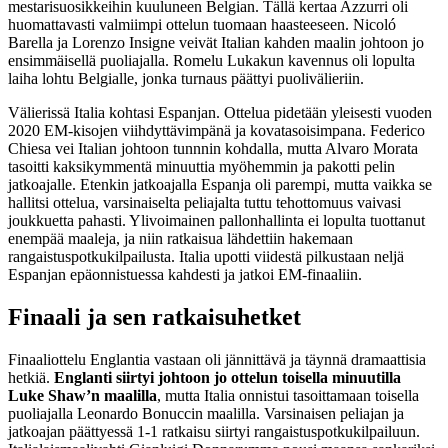
mestarisuosikkeihin kuuluneen Belgian. Tällä kertaa Azzurri oli
huomattavasti valmiimpi ottelun tuomaan haasteeseen. Nicoló
Barella ja Lorenzo Insigne veivät Italian kahden maalin johtoon jo
ensimmäisellä puoliajalla. Romelu Lukakun kavennus oli lopulta
laiha lohtu Belgialle, jonka turnaus päättyi puolivälieriin.
Välierissä Italia kohtasi Espanjan. Ottelua pidetään yleisesti vuoden
2020 EM-kisojen viihdyttävimpänä ja kovatasoisimpana. Federico
Chiesa vei Italian johtoon tunnnin kohdalla, mutta Alvaro Morata
tasoitti kaksikymmentä minuuttia myöhemmin ja pakotti pelin
jatkoajalle. Etenkin jatkoajalla Espanja oli parempi, mutta vaikka se
hallitsi ottelua, varsinaiselta peliajalta tuttu tehottomuus vaivasi
joukkuetta pahasti. Ylivoimainen pallonhallinta ei lopulta tuottanut
enempää maaleja, ja niin ratkaisua lähdettiin hakemaan
rangaistuspotkukilpailusta. Italia upotti viidestä pilkustaan neljä
Espanjan epäonnistuessa kahdesti ja jatkoi EM-finaaliin.
Finaali ja sen ratkaisuhetket
Finaaliottelu Englantia vastaan oli jännittävä ja täynnä dramaattisia
hetkiä.
Englanti siirtyi johtoon jo ottelun toisella minuutilla
Luke Shaw’n maalilla
, mutta Italia onnistui tasoittamaan toisella
puoliajalla Leonardo Bonuccin maalilla. Varsinaisen peliajan ja
jatkoajan päättyessä 1-1 ratkaisu siirtyi rangaistuspotkukilpailuun.