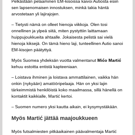
Pelkästään pelaaminen EM-kisoissa kaivoi Autiosta esiin
sen lapsenomaisen innostuksen, minkä takia häntä
arvostetaan yli lajirajojen.
– Tietysti nämä on olleet hienoja viikkoja. Olen tosi
onnellinen ja ylpeä siitä, miten pystyttiin laittamaan
huippujoukkueita ahtaalle. Jokaisesta pelistä sai vielä
hienoja kiksejä. On tämä hieno laji, tunteellinen Autio sanoi
EM-kisojen päätyttyä.
Myös Suomea yhdeksän vuotta valmentanut
Mićo Martić
kehuu estoitta entistä kapteeniaan.
– Loistava ihminen ja loistava ammattilainen, vaikka hän
onkin (nykyään) amatööripelaaja. Hän on yksi lajin
tärkeimmistä henkilöistä koko maailmassa, sillä hänellä on
kontaktit kaikkialle, Martić kertoi.
– Suomen numero yksi kautta aikain, ei kysymystäkään.
Myös Martić jättää maajoukkueen
Myös futsalmiesten pitkäaikainen päävalmentaja Martić