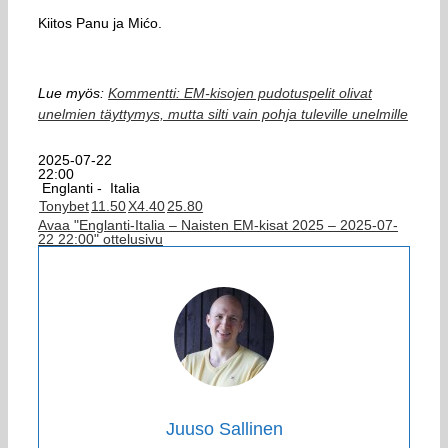
Kiitos Panu ja Mićo.
Lue myös:
Kommentti: EM-kisojen pudotuspelit olivat
unelmien täyttymys, mutta silti vain pohja tuleville unelmille
2025-07-22
22:00
Englanti -
Italia
Tonybet
1
1.50
X
4.40
2
5.80
Avaa "Englanti-Italia – Naisten EM-kisat 2025 – 2025-07-
22 22:00" ottelusivu
Juuso Sallinen