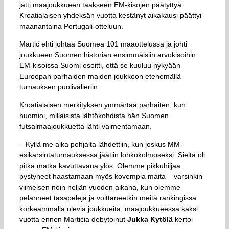
jätti maajoukkueen taakseen EM-kisojen päätyttyä.
Kroatialaisen yhdeksän vuotta kestänyt aikakausi päättyi
maanantaina Portugali-otteluun.
Martić ehti johtaa Suomea 101 maaottelussa ja johti
joukkueen Suomen historian ensimmäisiin arvokisoihin.
EM-kisoissa Suomi osoitti, että se kuuluu nykyään
Euroopan parhaiden maiden joukkoon etenemällä
turnauksen puolivälieriin.
Kroatialaisen merkityksen ymmärtää parhaiten, kun
huomioi, millaisista lähtökohdista hän Suomen
futsalmaajoukkuetta lähti valmentamaan.
– Kyllä me aika pohjalta lähdettiin, kun joskus MM-
esikarsintaturnauksessa jäätiin lohkokolmoseksi. Sieltä oli
pitkä matka kavuttavana ylös. Olemme pikkuhiljaa
pystyneet haastamaan myös kovempia maita – varsinkin
viimeisen noin neljän vuoden aikana, kun olemme
pelanneet tasapelejä ja voittaneetkin meitä rankingissa
korkeammalla olevia joukkueita, maajoukkueessa kaksi
vuotta ennen Martićia debytoinut
Jukka Kytölä
kertoi