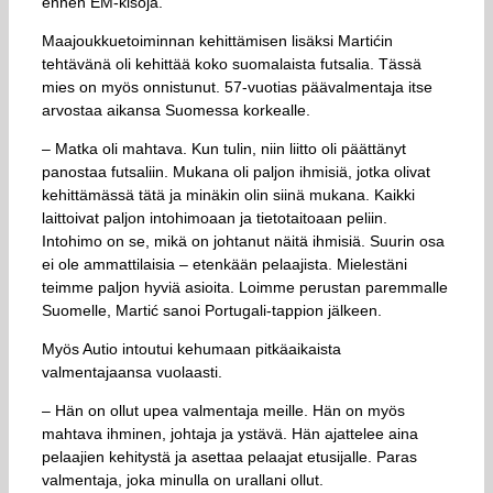
ennen EM-kisoja.
Maajoukkuetoiminnan kehittämisen lisäksi Martićin
tehtävänä oli kehittää koko suomalaista futsalia. Tässä
mies on myös onnistunut. 57-vuotias päävalmentaja itse
arvostaa aikansa Suomessa korkealle.
– Matka oli mahtava. Kun tulin, niin liitto oli päättänyt
panostaa futsaliin. Mukana oli paljon ihmisiä, jotka olivat
kehittämässä tätä ja minäkin olin siinä mukana. Kaikki
laittoivat paljon intohimoaan ja tietotaitoaan peliin.
Intohimo on se, mikä on johtanut näitä ihmisiä. Suurin osa
ei ole ammattilaisia – etenkään pelaajista. Mielestäni
teimme paljon hyviä asioita. Loimme perustan paremmalle
Suomelle, Martić sanoi Portugali-tappion jälkeen.
Myös Autio intoutui kehumaan pitkäaikaista
valmentajaansa vuolaasti.
– Hän on ollut upea valmentaja meille. Hän on myös
mahtava ihminen, johtaja ja ystävä. Hän ajattelee aina
pelaajien kehitystä ja asettaa pelaajat etusijalle. Paras
valmentaja, joka minulla on urallani ollut.