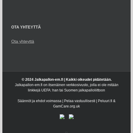
OTA YHTEYTTÄ
Ota yhteyttä
© 2024 Jalkapallon-em.fi | Kaikki oikeudet pidätetään.
Jalkapallon-em.fi on itsenäinen verkkosivusto, jolla ei ole mitään
linkkejä UEFA: han tai Suomen jalkapalloliittoon
Säännöt ja ehdot voimassa | Pelaa vastuullisesti | Peluuri.fi &
GamCare.org.uk