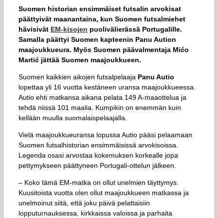
Suomen historian ensimmäiset futsalin arvokisat
päättyivät maanantaina, kun Suomen futsalmiehet
hävisivät
EM-kisojen
puolivälierässä Portugalille.
Samalla päättyi Suomen kapteenin Panu Aution
maajoukkueura. Myös Suomen päävalmentaja Mićo
Martić jättää Suomen maajoukkueen.
Suomen kaikkien aikojen futsalpelaaja
Panu Autio
lopettaa yli 16 vuotta kestäneen uransa maajoukkueessa.
Autio ehti matkansa aikana pelata 149 A-maaottelua ja
tehdä niissä 101 maalia. Kumpikin on enemmän kuin
kellään muulla suomalaispelaajalla.
Vielä maajoukkueuransa lopussa Autio pääsi pelaamaan
Suomen futsalhistorian ensimmäisissä arvokisoissa.
Legenda osasi arvostaa kokemuksen korkealle jopa
pettymykseen päättyneen Portugali-ottelun jälkeen.
– Koko tämä EM-matka on ollut unelmien täyttymys.
Kuusitoista vuotta olen ollut maajoukkueen matkassa ja
unelmoinut siitä, että joku päivä pelattaisiin
lopputurnauksessa, kirkkaissa valoissa ja parhaita