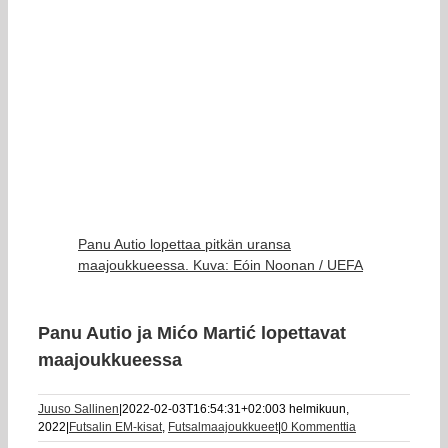
Panu Autio lopettaa pitkän uransa
maajoukkueessa. Kuva: Eóin Noonan / UEFA
Panu Autio ja Mićo Martić lopettavat
maajoukkueessa
Juuso Sallinen
|
2022-02-03T16:54:31+02:00
3 helmikuun,
2022
|
Futsalin EM-kisat
,
Futsalmaajoukkueet
|
0 Kommenttia