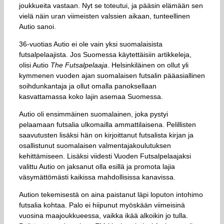
joukkueita vastaan. Nyt se toteutui, ja pääsin elämään sen
vielä näin uran viimeisten valssien aikaan, tunteellinen
Autio sanoi.
36-vuotias Autio ei ole vain yksi suomalaisista
futsalpelaajista. Jos Suomessa käytettäisiin artikkeleja,
olisi Autio
The Futsalpelaaja
. Helsinkiläinen on ollut yli
kymmenen vuoden ajan suomalaisen futsalin pääasiallinen
soihdunkantaja ja ollut omalla panoksellaan
kasvattamassa koko lajin asemaa Suomessa.
Autio oli ensimmäinen suomalainen, joka pystyi
pelaamaan futsalia ulkomailla ammattilaisena. Pelillisten
saavutusten lisäksi hän on kirjoittanut futsalista kirjan ja
osallistunut suomalaisen valmentajakoulutuksen
kehittämiseen. Lisäksi viidesti Vuoden Futsalpelaajaksi
valittu Autio on jaksanut olla esillä ja promota lajia
väsymättömästi kaikissa mahdollisissa kanavissa.
Aution tekemisestä on aina paistanut läpi loputon intohimo
futsalia kohtaa. Palo ei hiipunut myöskään viimeisinä
vuosina maajoukkueessa, vaikka ikää alkoikin jo tulla.