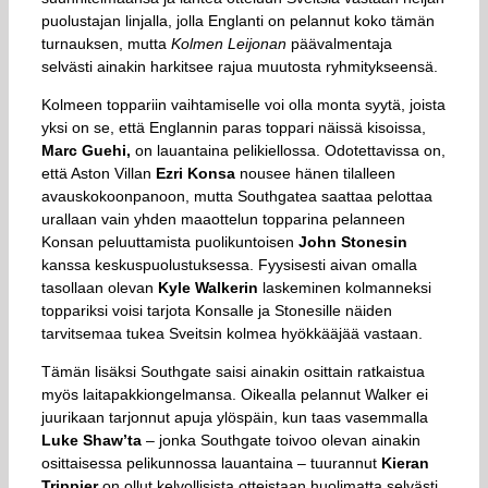
puolustajan linjalla, jolla Englanti on pelannut koko tämän
turnauksen, mutta
Kolmen Leijonan
päävalmentaja
selvästi ainakin harkitsee rajua muutosta ryhmitykseensä.
Kolmeen toppariin vaihtamiselle voi olla monta syytä, joista
yksi on se, että Englannin paras toppari näissä kisoissa,
Marc Guehi,
on lauantaina pelikiellossa. Odotettavissa on,
että Aston Villan
Ezri Konsa
nousee hänen tilalleen
avauskokoonpanoon, mutta Southgatea saattaa pelottaa
urallaan vain yhden maaottelun topparina pelanneen
Konsan peluuttamista puolikuntoisen
John Stonesin
kanssa keskuspuolustuksessa. Fyysisesti aivan omalla
tasollaan olevan
Kyle Walkerin
laskeminen kolmanneksi
toppariksi voisi tarjota Konsalle ja Stonesille näiden
tarvitsemaa tukea Sveitsin kolmea hyökkääjää vastaan.
Tämän lisäksi Southgate saisi ainakin osittain ratkaistua
myös laitapakkiongelmansa. Oikealla pelannut Walker ei
juurikaan tarjonnut apuja ylöspäin, kun taas vasemmalla
Luke Shaw’ta
– jonka Southgate toivoo olevan ainakin
osittaisessa pelikunnossa lauantaina – tuurannut
Kieran
Trippier
on ollut kelvollisista otteistaan huolimatta selvästi