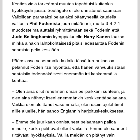
Kenties vielä tärkeämpi muutos tapahtuisi kuitenkin
hyökkäyslinjassa. Southgate ei ole onnistunut saamaan
Valioliigan parhaaksi pelaajaksi päättyneellä kaudella
valitusta
Phil Fodenista
juuri mitään irti, mutta 3-4-2-1
muodostelma auttaisi ryhmittämään sekä Fodenin että
Jude Bellinghamin
kymppialueelle
Harry Kanen
taakse,
minkä ainakin lähtökohtaisesti pitäisi edesauttaa Fodenin
saamista pelin keskiöön.
Pääasiassa vasemmalla laidalla tässä turnauksessa
pelannut Foden itse myöntää, että hänen vahvuuksistaan
saataisiin todennäköisesti enemmän irti keskemmällä
kenttää.
– Olen aina ollut rehellinen oman pelipaikkani suhteen, ja
olen aina nähnyt itseni enemmänkin keskikenttäpelaajana.
Vaikka olen aloittanut vasemmalla, olen usein ajelehtinut
niille alueille, hän sanoo Englannin harjoituskeskuksessa.
– Emme ole juurikaan onnistuneet pelaamaan palloa
minulle, koska pelit ovat olleet vaikeita. Emme ole saaneet
riittävästi hyökkäyksiä. Välillä meidän on pitänyt vain