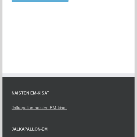
NAISTEN EM-KISAT
Jalkapallon naisten EM-kisat
JALKAPALLON-EM