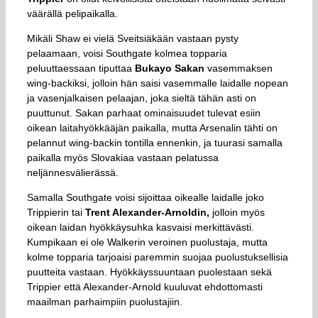
väärällä pelipaikalla.
Mikäli Shaw ei vielä Sveitsiäkään vastaan pysty
pelaamaan, voisi Southgate kolmea topparia
peluuttaessaan tiputtaa
Bukayo Sakan
vasemmaksen
wing-backiksi, jolloin hän saisi vasemmalle laidalle nopean
ja vasenjalkaisen pelaajan, joka sieltä tähän asti on
puuttunut. Sakan parhaat ominaisuudet tulevat esiin
oikean laitahyökkääjän paikalla, mutta Arsenalin tähti on
pelannut wing-backin tontilla ennenkin, ja tuurasi samalla
paikalla myös Slovakiaa vastaan pelatussa
neljännesvälierässä.
Samalla Southgate voisi sijoittaa oikealle laidalle joko
Trippierin tai
Trent Alexander-Arnoldin,
jolloin myös
oikean laidan hyökkäysuhka kasvaisi merkittävästi.
Kumpikaan ei ole Walkerin veroinen puolustaja, mutta
kolme topparia tarjoaisi paremmin suojaa puolustuksellisia
puutteita vastaan. Hyökkäyssuuntaan puolestaan sekä
Trippier että Alexander-Arnold kuuluvat ehdottomasti
maailman parhaimpiin puolustajiin.