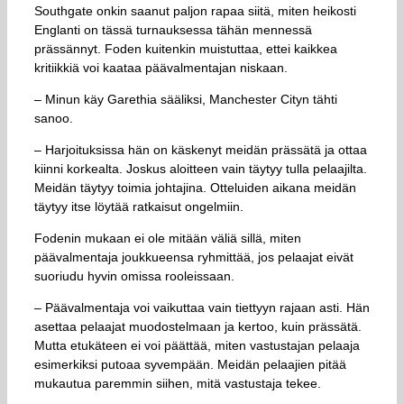
Southgate onkin saanut paljon rapaa siitä, miten heikosti
Englanti on tässä turnauksessa tähän mennessä
prässännyt. Foden kuitenkin muistuttaa, ettei kaikkea
kritiikkiä voi kaataa päävalmentajan niskaan.
– Minun käy Garethia sääliksi, Manchester Cityn tähti
sanoo.
– Harjoituksissa hän on käskenyt meidän prässätä ja ottaa
kiinni korkealta. Joskus aloitteen vain täytyy tulla pelaajilta.
Meidän täytyy toimia johtajina. Otteluiden aikana meidän
täytyy itse löytää ratkaisut ongelmiin.
Fodenin mukaan ei ole mitään väliä sillä, miten
päävalmentaja joukkueensa ryhmittää, jos pelaajat eivät
suoriudu hyvin omissa rooleissaan.
– Päävalmentaja voi vaikuttaa vain tiettyyn rajaan asti. Hän
asettaa pelaajat muodostelmaan ja kertoo, kuin prässätä.
Mutta etukäteen ei voi päättää, miten vastustajan pelaaja
esimerkiksi putoaa syvempään. Meidän pelaajien pitää
mukautua paremmin siihen, mitä vastustaja tekee.