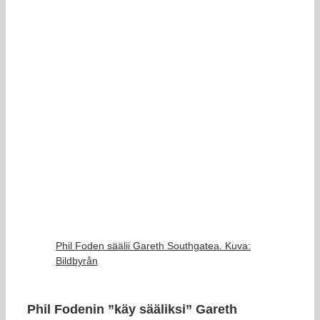
Phil Foden säälii Gareth Southgatea. Kuva:
Bildbyrån
Phil Fodenin ”käy sääliksi” Gareth