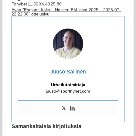
Tonybet
1
1.50
X
4.40
2
5.80
Avaa "Englanti-Italia – Naisten EM-kisat 2025 – 2025-07-
22 22:00" ottelusivu
Juuso Sallinen
Urheilutoimittaja
juuso@sportnyhet.com
Samankaltaisia kirjoituksia