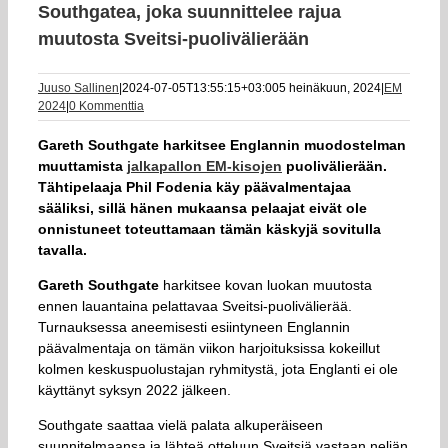
Southgatea, joka suunnittelee rajua
muutosta Sveitsi-puolivälierään
Juuso Sallinen
|
2024-07-05T13:55:15+03:00
5 heinäkuun, 2024
|
EM
2024
|
0 Kommenttia
Gareth Southgate harkitsee Englannin muodostelman
muuttamista
jalkapallon EM-kisojen
puolivälierään.
Tähtipelaaja Phil Fodenia käy päävalmentajaa
sääliksi, sillä hänen mukaansa pelaajat eivät ole
onnistuneet toteuttamaan tämän käskyjä sovitulla
tavalla.
Gareth Southgate
harkitsee kovan luokan muutosta
ennen lauantaina pelattavaa Sveitsi-puolivälierää.
Turnauksessa aneemisesti esiintyneen Englannin
päävalmentaja on tämän viikon harjoituksissa kokeillut
kolmen keskuspuolustajan ryhmitystä, jota Englanti ei ole
käyttänyt syksyn 2022 jälkeen.
Southgate saattaa vielä palata alkuperäiseen
suunnitelmaansa ja lähteä otteluun Sveitsiä vastaan neljän