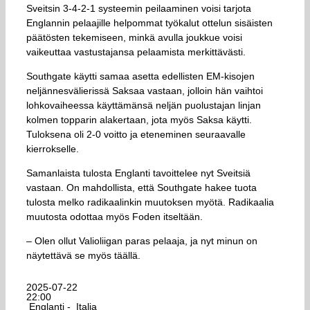
Sveitsin 3-4-2-1 systeemin peilaaminen voisi tarjota
Englannin pelaajille helpommat työkalut ottelun sisäisten
päätösten tekemiseen, minkä avulla joukkue voisi
vaikeuttaa vastustajansa pelaamista merkittävästi.
Southgate käytti samaa asetta edellisten EM-kisojen
neljännesvälierissä Saksaa vastaan, jolloin hän vaihtoi
lohkovaiheessa käyttämänsä neljän puolustajan linjan
kolmen topparin alakertaan, jota myös Saksa käytti.
Tuloksena oli 2-0 voitto ja eteneminen seuraavalle
kierrokselle.
Samanlaista tulosta Englanti tavoittelee nyt Sveitsiä
vastaan. On mahdollista, että Southgate hakee tuota
tulosta melko radikaalinkin muutoksen myötä. Radikaalia
muutosta odottaa myös Foden itseltään.
– Olen ollut Valioliigan paras pelaaja, ja nyt minun on
näytettävä se myös täällä.
2025-07-22
22:00
Englanti -
Italia