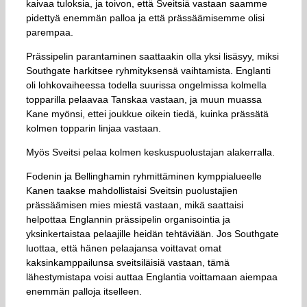
kaivaa tuloksia, ja toivon, että Sveitsiä vastaan saamme
pidettyä enemmän palloa ja että prässäämisemme olisi
parempaa.
Prässipelin parantaminen saattaakin olla yksi lisäsyy, miksi
Southgate harkitsee ryhmityksensä vaihtamista. Englanti
oli lohkovaiheessa todella suurissa ongelmissa kolmella
topparilla pelaavaa Tanskaa vastaan, ja muun muassa
Kane myönsi, ettei joukkue oikein tiedä, kuinka prässätä
kolmen topparin linjaa vastaan.
Myös Sveitsi pelaa kolmen keskuspuolustajan alakerralla.
Fodenin ja Bellinghamin ryhmittäminen kymppialueelle
Kanen taakse mahdollistaisi Sveitsin puolustajien
prässäämisen mies miestä vastaan, mikä saattaisi
helpottaa Englannin prässipelin organisointia ja
yksinkertaistaa pelaajille heidän tehtäviään. Jos Southgate
luottaa, että hänen pelaajansa voittavat omat
kaksinkamppailunsa sveitsiläisiä vastaan, tämä
lähestymistapa voisi auttaa Englantia voittamaan aiempaa
enemmän palloja itselleen.