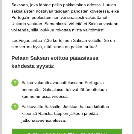
Saksaan, joka lähtee peliin pakkovoiton edessä. Luulen
saksalaisten nostavan tasoaan panosten kovetessa, eikä
Portugalin puolustaminen varsinaisesti vakuuttanut
Unkaria vastaan. Samanlaisia virheitä ei Saksaa vastaan
voi tehdä, sillä joukkue rokottaa niistä välittömästi.
LeoVegas antaa 2,35 kertoimen Saksan voitolle. Se on
sen verran hyvä, että siihen on pakko tarttua!
Pelaan Saksan voittoa pääasiassa
kahdesta syystä:
Saksa vakuutti avausottelussaan Portugalia
enemmän. Saksalaiset tulevat tähän otteluun
kuumemmassa vireessä.
Pakkovoitto Saksalle! Joukkue haluaa kiillottaa
kilpensä Ranska-tappion jälkeen ja pitää
jatkohaaveensa elossa.