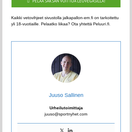
PELAA SAKSAN VOITTOA LEOVEGASILLA!
Kaikki vetovihjeet sivustolla jalkapallon-em.fi on tarkoitettu
yli 18-vuotiaille. Pelaatko liikaa? Ota yhtettä Peluuri.fi.
Juuso Sallinen
Urheilutoimittaja
juuso@sportnyhet.com