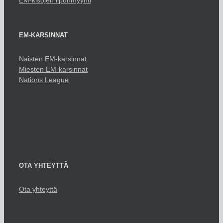
EM-kisojen lipunmyynti
EM-KARSINNAT
Naisten EM-karsinnat
Miesten EM-karsinnat
Nations League
OTA YHTEYTTÄ
Ota yhteyttä