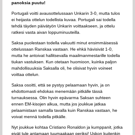
panoksia puutu!
Portugali voitti avausottelussaan Unkarin 3-0, mutta tulos
ei heijasta ottelun todellista kuvaa. Portugali sai todella
tehdä täyden päivätyön Unkarin voittaakseen, ja ottelu
ratkesi vasta aivan loppuminuuteilla.
Saksa puolestaan todella vakuutti minut ensimmäisessä
ottelussaan Ranskaa vastaan. He ehkä hävisivät 1-0,
mutta he antoivat hallitsevalla maailmanmestarille todella
tiukan vastuksen. Kun otetaan huomioon, kuinka paljon
mahdollisuuksia Saksalla oli, he olisivat hyvin voineet
voittaa ottelun.
Saksa osoitti, että se pystyy pelaamaan hyvin, ja on
ehdottomasti ehdokas menemään pitkälle tässä
turnauksessa. Olin hyvin epävarma Saksan suhteen
ennen EM-kisojen alkua, mutta jos joukkue jatkaa
pelaamistaan samalla tavalla kuin Ranskaa vastaan, he
voivat mennä todella pitkälle.
Nyt joukkue kohtaa Cristiano Ronaldon ja kumppanit, jotka
eivät tule antamaan tuumaakaan periksi! Uskon kuitenkin