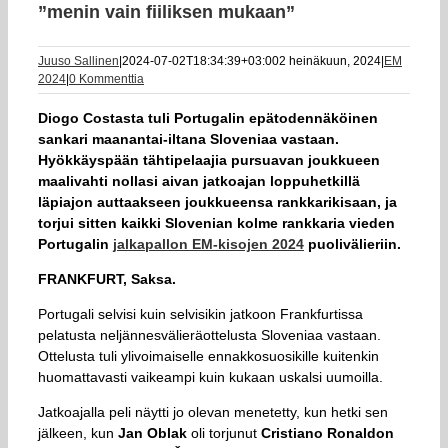
”menin vain fiiliksen mukaan”
Juuso Sallinen
|
2024-07-02T18:34:39+03:00
2 heinäkuun, 2024
|
EM
2024
|
0 Kommenttia
Diogo Costasta tuli Portugalin epätodennäköinen
sankari maanantai-iltana Sloveniaa vastaan.
Hyökkäyspään tähtipelaajia pursuavan joukkueen
maalivahti nollasi aivan jatkoajan loppuhetkillä
läpiajon auttaakseen joukkueensa rankkarikisaan, ja
torjui sitten kaikki Slovenian kolme rankkaria vieden
Portugalin
jalkapallon EM-kisojen 2024
puolivälieriin.
FRANKFURT, Saksa.
Portugali selvisi kuin selvisikin jatkoon Frankfurtissa
pelatusta neljännesvälieräottelusta Sloveniaa vastaan.
Ottelusta tuli ylivoimaiselle ennakkosuosikille kuitenkin
huomattavasti vaikeampi kuin kukaan uskalsi uumoilla.
Jatkoajalla peli näytti jo olevan menetetty, kun hetki sen
jälkeen, kun
Jan Oblak
oli torjunut
Cristiano Ronaldon