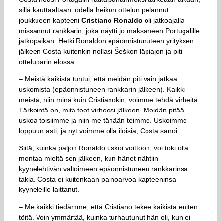
sillä kauttaaltaan todella heikon ottelun pelannut
joukkueen kapteeni
Cristiano Ronaldo
oli jatkoajalla
missannut rankkarin, joka näytti jo maksaneen Portugalille
jatkopaikan. Hetki Ronaldon epäonnistunuteen yrityksen
jälkeen Costa kuitenkin nollasi Šeškon läpiajon ja piti
otteluparin elossa.
– Meistä kaikista tuntui, että meidän piti vain jatkaa
uskomista (epäonnistuneen rankkarin jälkeen). Kaikki
meistä, niin minä kuin Cristianokin, voimme tehdä virheitä.
Tärkeintä on, mitä teet virheesi jälkeen. Meidän pitää
uskoa toisiimme ja niin me tänään teimme. Uskoimme
loppuun asti, ja nyt voimme olla iloisia, Costa sanoi.
Siitä, kuinka paljon Ronaldo uskoi voittoon, voi toki olla
montaa mieltä sen jälkeen, kun hänet nähtiin
kyynelehtivän valtoimeen epäonnistuneen rankkarinsa
takia. Costa ei kuitenkaan painoarvoa kapteeninsa
kyyneleille laittanut.
– Me kaikki tiedämme, että Cristiano tekee kaikista eniten
töitä. Voin ymmärtää, kuinka turhautunut hän oli, kun ei