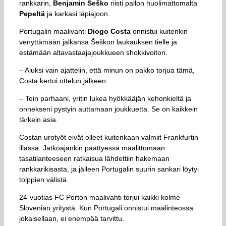
rankkarin,
Benjamin Šeško
riisti pallon huolimattomalta
Pepeltä
ja karkasi läpiajoon.
Portugalin maalivahti
Diogo Costa
onnistui kuitenkin
venyttämään jalkansa Šeškon laukauksen tielle ja
estämään altavastaajajoukkueen shokkivoiton.
– Aluksi vain ajattelin, että minun on pakko torjua tämä,
Costa kertoi ottelun jälkeen.
– Tein parhaani, yritin lukea hyökkääjän kehonkieltä ja
onnekseni pystyin auttamaan joukkuetta. Se on kaikkein
tärkein asia.
Costan urotyöt eivät olleet kuitenkaan valmiit Frankfurtin
illassa. Jatkoajankin päättyessä maalittomaan
tasatilanteeseen ratkaisua lähdettiin hakemaan
rankkarikisasta, ja jälleen Portugalin suurin sankari löytyi
tolppien välistä.
24-vuotias FC Porton maalivahti torjui kaikki kolme
Slovenian yritystä. Kun Portugali onnistui maalinteossa
jokaisellaan, ei enempää tarvittu.