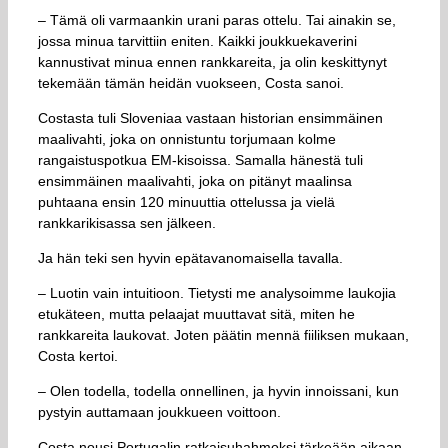
– Tämä oli varmaankin urani paras ottelu. Tai ainakin se,
jossa minua tarvittiin eniten. Kaikki joukkuekaverini
kannustivat minua ennen rankkareita, ja olin keskittynyt
tekemään tämän heidän vuokseen, Costa sanoi.
Costasta tuli Sloveniaa vastaan historian ensimmäinen
maalivahti, joka on onnistuntu torjumaan kolme
rangaistuspotkua EM-kisoissa. Samalla hänestä tuli
ensimmäinen maalivahti, joka on pitänyt maalinsa
puhtaana ensin 120 minuuttia ottelussa ja vielä
rankkarikisassa sen jälkeen.
Ja hän teki sen hyvin epätavanomaisella tavalla.
– Luotin vain intuitioon. Tietysti me analysoimme laukojia
etukäteen, mutta pelaajat muuttavat sitä, miten he
rankkareita laukovat. Joten päätin mennä fiiliksen mukaan,
Costa kertoi.
– Olen todella, todella onnellinen, ja hyvin innoissani, kun
pystyin auttamaan joukkueen voittoon.
Costa nousi Portugalin ratkaisuhahmoksi tärkeään aikaan,