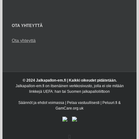
OTA YHTEYTTÄ
Ota yhteyttä
© 2024 Jalkapallon-em.fi | Kaikki oikeudet pidätetään.
Jalkapallon-em.fi on itsenäinen verkkosivusto, jolla ei ole mitään
linkkejä UEFA: han tai Suomen jalkapalloliittoon
Säännöt ja ehdot voimassa | Pelaa vastuullisesti | Peluuri.fi &
GamCare.org.uk
Facebook