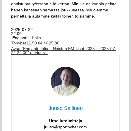
onnistunut työssään sillä kertaa. Minulle on kunnia pelata
hänen kanssaan samassa joukkueessa. Me olemme
perhettä ja autamme kaikki toinen toisiamme.
2025-07-22
22:00
Englanti -
Italia
Tonybet
1
1.50
X
4.40
2
5.80
Avaa "Englanti-Italia – Naisten EM-kisat 2025 – 2025-07-
22 22:00" ottelusivu
Juuso Sallinen
Urheilutoimittaja
juuso@sportnyhet.com