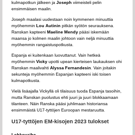
kulmapotkun jälkeen ja
Joseph
viimeisteli pelin
ensimmäisen maalin.
Joseph maalasi uudestaan noin kymmenen minuuttia
myöhemmin
Lou
Autinin
pitkän syötön seurauksena.
Ranskan kapteeni
Maeline Mendy
pääsi iskemään
maansa jo kolmen maalin johtoon vain neljä minuuttia
myöhemmin rangaistuspotkusta.
Espanja ei kuitenkaan luovuttanut. Vain hetkeä
myöhemmin
Vicky
upotti upean kierteisen laukauksen ohi
Ranskan maalivahti
Alyssa Fernandesin
. Vain joitakin
sekunteja myöhemmin Espanjan kapteeni iski toisen
kulmapotkusta.
Vielä lisäajalla Vickyllä oli tilaisuus tuoda Espanja tasoihin,
mutta Ranskan puolustus ehti juuri ja juuri blokkaamaan
tilanteen. Näin Ranska pääsi juhlimaan historiansa
ensimmäistä U17-tyttöjen Euroopan mestaruutta.
U17-tyttöjen EM-kisojen 2023 tulokset
Lohkovaihe