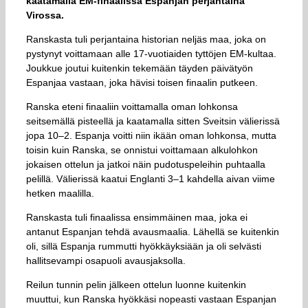
kaatamalla EM-finaalissa Espanjan perjantaina
Virossa.
Ranskasta tuli perjantaina historian neljäs maa, joka on
pystynyt voittamaan alle 17-vuotiaiden tyttöjen EM-kultaa.
Joukkue joutui kuitenkin tekemään täyden päivätyön
Espanjaa vastaan, joka hävisi toisen finaalin putkeen.
Ranska eteni finaaliin voittamalla oman lohkonsa
seitsemällä pisteellä ja kaatamalla sitten Sveitsin välierissä
jopa 10–2. Espanja voitti niin ikään oman lohkonsa, mutta
toisin kuin Ranska, se onnistui voittamaan alkulohkon
jokaisen ottelun ja jatkoi näin pudotuspeleihin puhtaalla
pelillä. Välierissä kaatui Englanti 3–1 kahdella aivan viime
hetken maalilla.
Ranskasta tuli finaalissa ensimmäinen maa, joka ei
antanut Espanjan tehdä avausmaalia. Lähellä se kuitenkin
oli, sillä Espanja rummutti hyökkäyksiään ja oli selvästi
hallitsevampi osapuoli avausjaksolla.
Reilun tunnin pelin jälkeen ottelun luonne kuitenkin
muuttui, kun Ranska hyökkäsi nopeasti vastaan Espanjan