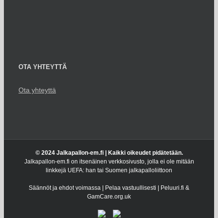
OTA YHTEYTTÄ
Ota yhteyttä
© 2024 Jalkapallon-em.fi | Kaikki oikeudet pidätetään.
Jalkapallon-em.fi on itsenäinen verkkosivusto, jolla ei ole mitään
linkkejä UEFA: han tai Suomen jalkapalloliittoon
Säännöt ja ehdot voimassa | Pelaa vastuullisesti | Peluuri.fi &
GamCare.org.uk