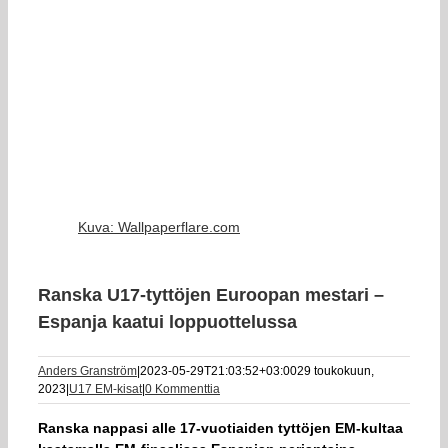
Kuva: Wallpaperflare.com
Ranska U17-tyttöjen Euroopan mestari –
Espanja kaatui loppuottelussa
Anders Granström
|
2023-05-29T21:03:52+03:00
29 toukokuun,
2023
|
U17 EM-kisat
|
0 Kommenttia
Ranska nappasi alle 17-vuotiaiden tyttöjen EM-kultaa