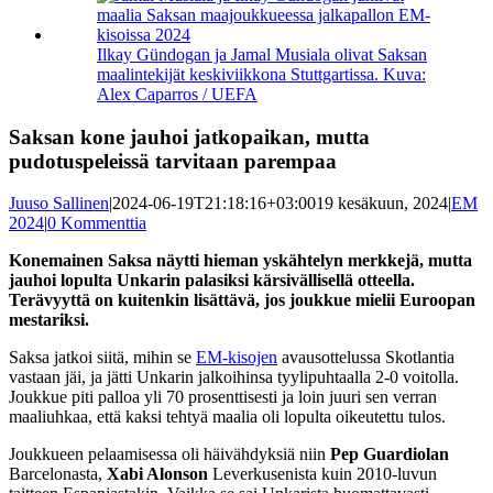
kuvaa
isompana
Ilkay Gündogan ja Jamal Musiala olivat Saksan
maalintekijät keskiviikkona Stuttgartissa. Kuva:
Alex Caparros / UEFA
Saksan kone jauhoi jatkopaikan, mutta
pudotuspeleissä tarvitaan parempaa
Juuso Sallinen
|
2024-06-19T21:18:16+03:00
19 kesäkuun, 2024
|
EM
2024
|
0 Kommenttia
Konemainen Saksa näytti hieman yskähtelyn merkkejä, mutta
jauhoi lopulta Unkarin palasiksi kärsivällisellä otteella.
Terävyyttä on kuitenkin lisättävä, jos joukkue mielii Euroopan
mestariksi.
Saksa jatkoi siitä, mihin se
EM-kisojen
avausottelussa Skotlantia
vastaan jäi, ja jätti Unkarin jalkoihinsa tyylipuhtaalla 2-0 voitolla.
Joukkue piti palloa yli 70 prosenttisesti ja loin juuri sen verran
maaliuhkaa, että kaksi tehtyä maalia oli lopulta oikeutettu tulos.
Joukkueen pelaamisessa oli häivähdyksiä niin
Pep Guardiolan
Barcelonasta,
Xabi Alonson
Leverkusenista kuin 2010-luvun