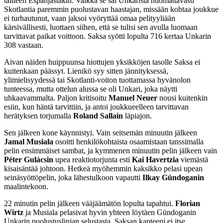
taitteen Espanjastakin. Vaikka se sai Unkarista huomattavasti
Skotlantia paremmin puolustavan haastajan, missään kohtaa joukkue
ei turhautunut, vaan jaksoi vyöryttää omaa pelityyliään
kärsivällisesti, luottaen siihen, että se tulisi sen avulla luomaan
tarvittavat paikat voittoon. Saksa syötti lopulta 716 kertaa Unkarin
308 vastaan.
Aivan näiden huippuunsa hiottujen yksikköjen tasolle Saksa ei
kuitenkaan päässyt. Lienikö syy sitten jännityksessä,
ylimielisyydessä tai Skotlanti-voiton tuottamassa hyvänolon
tunteessa, mutta ottelun alussa se oli Unkari, joka näytti
uhkaavammalta. Paljon kritisoitu
Manuel Neuer
nousi kuitenkin
esiin, kun häntä tarvittiin, ja antoi joukkueelleen tarvittavan
herätyksen torjumalla
Roland Sallain
läpiajon.
Sen jälkeen kone käynnistyi. Vain seitsemän minuutin jälkeen
Jamal Musiala
osoitti henkilökohtaista osaamistaan tanssimalla
pelin ensimmäiset sambat, ja kymmenen minuutin pelin jälkeen vain
Péter Gulácsin
upea reaktiotorjunta esti
Kai Havertzia
viemästä
kisaisäntää johtoon. Hetkeä myöhemmin kaksikko pelasi upean
seinäsyöttöpelin, joka lähestulkoon vapautti
Ilkay Gündoganin
maalintekoon.
22 minutin pelin jälkeen vääjäämätön lopulta tapahtui.
Florian
Wirtz
ja Musiala pelasivat hyvin yhteen löytäen Gündoganin
Unkarin puolustuslinjan selustasta. Saksan kapteeni ei itse