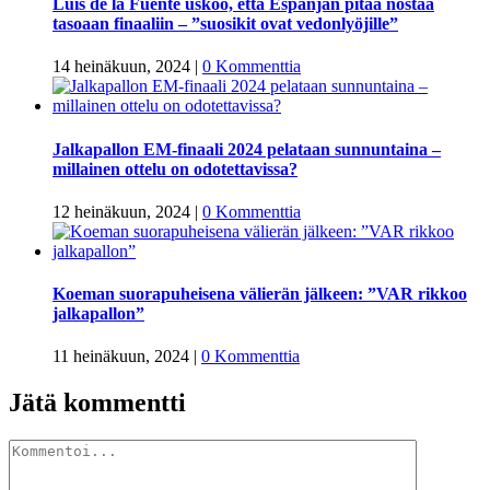
Luis de la Fuente uskoo, että Espanjan pitää nostaa
tasoaan finaaliin – ”suosikit ovat vedonlyöjille”
14 heinäkuun, 2024
|
0 Kommenttia
Jalkapallon EM-finaali 2024 pelataan sunnuntaina –
millainen ottelu on odotettavissa?
12 heinäkuun, 2024
|
0 Kommenttia
Koeman suorapuheisena välierän jälkeen: ”VAR rikkoo
jalkapallon”
11 heinäkuun, 2024
|
0 Kommenttia
Jätä kommentti
Kommentti