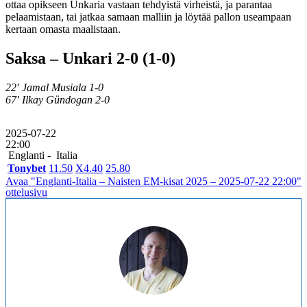
ottaa opikseen Unkaria vastaan tehdyistä virheistä, ja parantaa
pelaamistaan, tai jatkaa samaan malliin ja löytää pallon useampaan
kertaan omasta maalistaan.
Saksa – Unkari 2-0 (1-0)
22′ Jamal Musiala 1-0
67′ Ilkay Gündogan 2-0
2025-07-22
22:00
Englanti -
Italia
Tonybet
1
1.50
X
4.40
2
5.80
Avaa "Englanti-Italia – Naisten EM-kisat 2025 – 2025-07-22 22:00"
ottelusivu