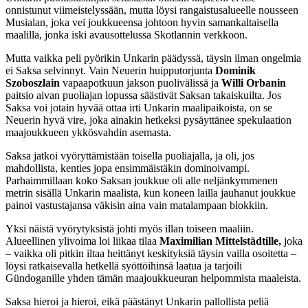
onnistunut viimeistelyssään, mutta löysi rangaistusalueelle nousseen
Musialan, joka vei joukkueensa johtoon hyvin samankaltaisella
maalilla, jonka iski avausottelussa Skotlannin verkkoon.
Mutta vaikka peli pyörikin Unkarin päädyssä, täysin ilman ongelmia
ei Saksa selvinnyt. Vain Neuerin huipputorjunta
Dominik
Szoboszlain
vapaapotkuun jakson puolivälissä ja
Willi Orbanin
paitsio aivan puoliajan lopussa säästivät Saksan takaiskuilta. Jos
Saksa voi jotain hyvää ottaa irti Unkarin maalipaikoista, on se
Neuerin hyvä vire, joka ainakin hetkeksi pysäyttänee spekulaation
maajoukkueen ykkösvahdin asemasta.
Saksa jatkoi vyöryttämistään toisella puoliajalla, ja oli, jos
mahdollista, kenties jopa ensimmäistäkin dominoivampi.
Parhaimmillaan koko Saksan joukkue oli alle neljänkymmenen
metrin sisällä Unkarin maalista, kun koneen lailla jauhanut joukkue
painoi vastustajansa väkisin aina vain matalampaan blokkiin.
Yksi näistä vyörytyksistä johti myös illan toiseen maaliin.
Alueellinen ylivoima loi liikaa tilaa
Maximilian Mittelstädtille,
joka
– vaikka oli pitkin iltaa heittänyt keskityksiä täysin vailla osoitetta –
löysi ratkaisevalla hetkellä syöttöihinsä laatua ja tarjoili
Gündoganille yhden tämän maajoukkueuran helpommista maaleista.
Saksa hieroi ja hieroi, eikä päästänyt Unkarin pallollista peliä