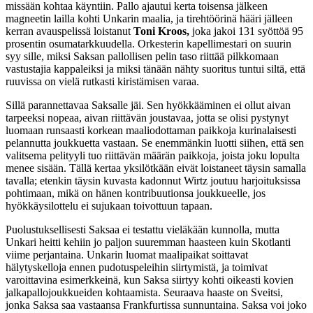
missään kohtaa käyntiin. Pallo ajautui kerta toisensa jälkeen
magneetin lailla kohti Unkarin maalia, ja tirehtöörinä hääri jälleen
kerran avauspelissä loistanut
Toni Kroos,
joka jakoi 131 syöttöä 95
prosentin osumatarkkuudella. Orkesterin kapellimestari on suurin
syy sille, miksi Saksan pallollisen pelin taso riittää pilkkomaan
vastustajia kappaleiksi ja miksi tänään nähty suoritus tuntui siltä, että
ruuvissa on vielä rutkasti kiristämisen varaa.
Sillä parannettavaa Saksalle jäi. Sen hyökkääminen ei ollut aivan
tarpeeksi nopeaa, aivan riittävän joustavaa, jotta se olisi pystynyt
luomaan runsaasti korkean maaliodottaman paikkoja kurinalaisesti
pelannutta joukkuetta vastaan. Se enemmänkin luotti siihen, että sen
valitsema pelityyli tuo riittävän määrän paikkoja, joista joku lopulta
menee sisään. Tällä kertaa yksilötkään eivät loistaneet täysin samalla
tavalla; etenkin täysin kuvasta kadonnut Wirtz joutuu harjoituksissa
pohtimaan, mikä on hänen kontribuutionsa joukkueelle, jos
hyökkäysilottelu ei sujukaan toivottuun tapaan.
Puolustuksellisesti Saksaa ei testattu vieläkään kunnolla, mutta
Unkari heitti kehiin jo paljon suuremman haasteen kuin Skotlanti
viime perjantaina. Unkarin luomat maalipaikat soittavat
hälytyskelloja ennen pudotuspeleihin siirtymistä, ja toimivat
varoittavina esimerkkeinä, kun Saksa siirtyy kohti oikeasti kovien
jalkapallojoukkueiden kohtaamista. Seuraava haaste on Sveitsi,
jonka Saksa saa vastaansa Frankfurtissa sunnuntaina. Saksa voi joko