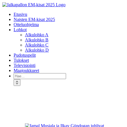
Skip
to
Etusivu
content
Naisten EM-kisat 2025
Otteluohjelma
Lohkot
Alkulohko A
Alkulohko B
Alkulohko C
Alkulohko D
Pudotuspelit
Tulokset
Televisiointi
Maajoukkueet
Etsi
...
Katso