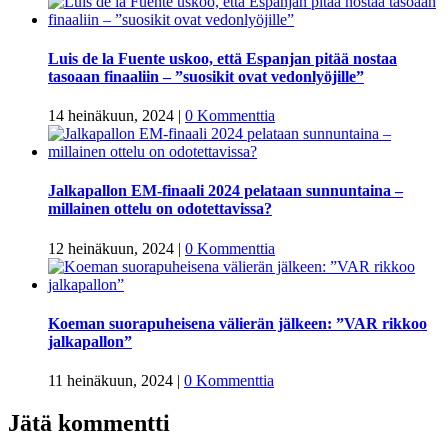
Luis de la Fuente uskoo, että Espanjan pitää nostaa
tasoaan finaaliin – ”suosikit ovat vedonlyöjille”
14 heinäkuun, 2024
|
0 Kommenttia
Jalkapallon EM-finaali 2024 pelataan sunnuntaina –
millainen ottelu on odotettavissa?
12 heinäkuun, 2024
|
0 Kommenttia
Koeman suorapuheisena välierän jälkeen: ”VAR rikkoo
jalkapallon”
11 heinäkuun, 2024
|
0 Kommenttia
Jätä kommentti