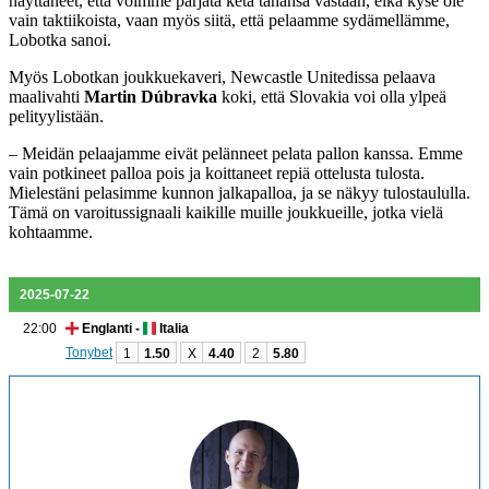
näyttäneet, että voimme pärjätä ketä tahansa vastaan, eikä kyse ole
vain taktiikoista, vaan myös siitä, että pelaamme sydämellämme,
Lobotka sanoi.
Myös Lobotkan joukkuekaveri, Newcastle Unitedissa pelaava
maalivahti
Martin Dúbravka
koki, että Slovakia voi olla ylpeä
pelityylistään.
– Meidän pelaajamme eivät pelänneet pelata pallon kanssa. Emme
vain potkineet palloa pois ja koittaneet repiä ottelusta tulosta.
Mielestäni pelasimme kunnon jalkapalloa, ja se näkyy tulostaululla.
Tämä on varoitussignaali kaikille muille joukkueille, jotka vielä
kohtaamme.
2025-07-22
22:00
Englanti -
Italia
Tonybet
1
1.50
X
4.40
2
5.80