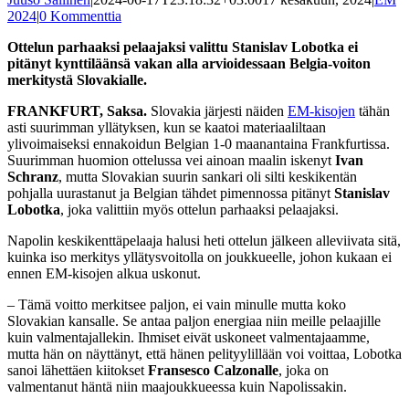
2024
|
0 Kommenttia
Ottelun parhaaksi pelaajaksi valittu Stanislav Lobotka ei
pitänyt kynttiläänsä vakan alla arvioidessaan Belgia-voiton
merkitystä Slovakialle.
FRANKFURT, Saksa.
Slovakia järjesti näiden
EM-kisojen
tähän
asti suurimman yllätyksen, kun se kaatoi materiaaliltaan
ylivoimaiseksi ennakoidun Belgian 1-0 maanantaina Frankfurtissa.
Suurimman huomion ottelussa vei ainoan maalin iskenyt
Ivan
Schranz
, mutta Slovakian suurin sankari oli silti keskikentän
pohjalla uurastanut ja Belgian tähdet pimennossa pitänyt
Stanislav
Lobotka
, joka valittiin myös ottelun parhaaksi pelaajaksi.
Napolin keskikenttäpelaaja halusi heti ottelun jälkeen alleviivata sitä,
kuinka iso merkitys yllätysvoitolla on joukkueelle, johon kukaan ei
ennen EM-kisojen alkua uskonut.
– Tämä voitto merkitsee paljon, ei vain minulle mutta koko
Slovakian kansalle. Se antaa paljon energiaa niin meille pelaajille
kuin valmentajallekin. Ihmiset eivät uskoneet valmentajaamme,
mutta hän on näyttänyt, että hänen pelityylillään voi voittaa, Lobotka
sanoi lähettäen kiitokset
Fransesco Calzonalle
, joka on
valmentanut häntä niin maajoukkueessa kuin Napolissakin.