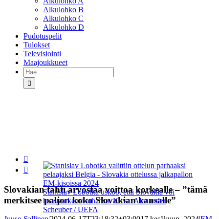
Alkulohko A
Alkulohko B
Alkulohko C
Alkulohko D
Pudotuspelit
Tulokset
Televisiointi
Maajoukkueet
Etsi
...
Katso

kuvaa

isompana
Slovakian tähti arvostaa voittoa korkealle – ”tämä
Stanislav Lobotka uskoo, että Slovakia voi
merkitsee paljon koko Slovakian kansalle”
haastaa kenet tahansa. Kuva: Alexander
Scheuber / UEFA
Juuso Sallinen
|
2024-06-17T23:18:32+03:00
17 kesäkuun, 2024
|
EM