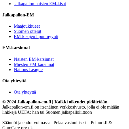
Jalkapallon naisten EM-kisat
Jalkapallon-EM
Maajoukkueet
Suomen ottelut
EM-kisojen lipunmyynti
EM-karsinnat
Naisten EM-karsinnat
Miesten EM-karsinnat
Nations League
Ota yhteyttä
Ota yhteyttä
© 2024 Jalkapallon-em.fi | Kaikki oikeudet pidätetään.
Jalkapallon-em.fi on itsenäinen verkkosivusto, jolla ei ole mitään
linkkejä UEFA: han tai Suomen jalkapalloliittoon
Säännöt ja ehdot voimassa | Pelaa vastuullisesti | Peluuri.fi &
GamCare.org.uk