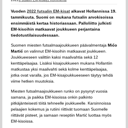
2022
|
Futsalin EM-kisat
|
1 Kommentti
Vuoden
2022 futsalin EM-kisat
alkavat Hollannissa 19.
tammikuuta. Suomi on mukana futsalin arvokisoissa
ensimmäistä kertaa historiassaan. Palloliitto julkisti
EM-kisoihin matkaavat joukkueen perjantaina
tiedotustilaisuudessaan.
Suomen miesten futsalmaajoukkueen päävalmentaja
Mićo
Martić
on valinnut EM-kisoihin matkaavat joukkueen.
Joukkueeseen valittiin kaksi maalivahtia sekä 12
kenttäpelaajaa. Lisäksi kisajoukkueen mukana Hollantiin
matkustaa yksi maalivahti sekä kolme kenttäpelaajaa,
jotka ovat varalla, jos EM-kisajoukkueeseen täytyy tehdä
viime hetken muutoksia.
Miesten futsalmaajoukkueen runko on pysynyt vuosia
samana, ja paikka EM-kisoissa onkin palkinto
pitkäjänteisesti töitä tehneelle joukkueelle. Karsinnoissa
pelaajien kokemus ja rutiini riittivät tuomaan Suomelle
riittävät pisteet, ja samaan reseptiin Martić luottaa myös
EM-kisoissa.