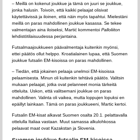
– Meillä on kokenut joukkue ja tämä on juuri se joukkue,
jonka halusin. Toivoin, että kaikki pelaajat olisivat
käytettävissä ja iloinen, että näin myös tapahtui. Mielestäni
meillä on paras mahdollinen joukkue kasassa. Se tekee
valmentajan aina iloiseksi, Martić kommentoi
Palloliiton
lehdistötilaisuudessa perjantaina.
Futsalmaajoukkueen päävalmentaja kuitenkin myönsi,
ettei päätös ollut helppo. Kroatialainen lupaa, että Suomen
joukkue futsalin EM-kisoissa on paras mahdollinen.
– Tiedän, että jokainen pelaaja unelmoi EM-kisoissa
pelaamisesta. Minun oli kuitenkin tehtävä päätös. Valitsin
mukaan pelaajat, jotka ovat pelanneet monia tärkeitä
otteluita. Uskon, että valitsemani joukkue on paras
mahdollinen. Valinta oli vaikea, mutta loppujen lopuksi en
epäillyt lainkaan. Tämä on paras joukkueeni, Martic kertoi.
Futsalin EM-kisat alkavat Suomen osalta 20.1. pelattavalla
ottelulla Italiaa vastaan. Muut samassa alkulohkossa
pelaavat maat ovat Kazakstan ja Slovenia.