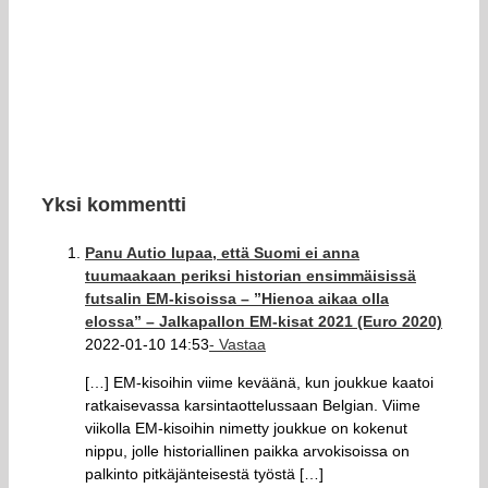
Yksi kommentti
Panu Autio lupaa, että Suomi ei anna
tuumaakaan periksi historian ensimmäisissä
futsalin EM-kisoissa – ”Hienoa aikaa olla
elossa” – Jalkapallon EM-kisat 2021 (Euro 2020)
2022-01-10 14:53
- Vastaa
[…] EM-kisoihin viime keväänä, kun joukkue kaatoi
ratkaisevassa karsintaottelussaan Belgian. Viime
viikolla EM-kisoihin nimetty joukkue on kokenut
nippu, jolle historiallinen paikka arvokisoissa on
palkinto pitkäjänteisestä työstä […]