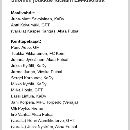
Suomen joukkue futsalin EM-kisoissa
Maalivahdit:
Juha-Matti Savolainen, KaDy
Antti Koivumäki, GFT
(varalla) Kasper Kangas, Akaa Futsal
Kenttäpelaajat:
Panu Autio, GFT
Tuukka Pikkarainen, FC Kemi
Juhana Jyrkiäinen, Akaa Futsal
Jukka Kytölä, KaDy
Jarmo Junno, Vieska Futsal
Sergei Korsunov, KaDy
Mikko Kytölä, KaDy
Miika Hosio, GFT
Lassi Lintula, KaDy
Jani Korpela, MFC Torpedo (Venäjä)
Olli Pöyliö, Riemu
Iiro Vanha, Akaa Futsal
(varalla) Henri Alamikkotervo, GFT
(varalla) Jussi Nyström, Akaa Futsal