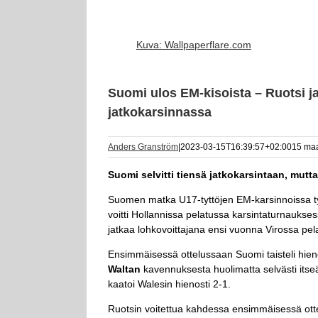
Kuva: Wallpaperflare.com
Suomi ulos EM-kisoista – Ruotsi ja 
jatkokarsinnassa
Anders Granström
|
2023-03-15T16:39:57+02:00
15 maa
Suomi selvitti tiensä jatkokarsintaan, mutt
Suomen matka U17-tyttöjen EM-karsinnoissa tys
voitti Hollannissa pelatussa karsintaturnaukses
jatkaa lohkovoittajana ensi vuonna Virossa pe
Ensimmäisessä ottelussaan Suomi taisteli hie
Waltan
kavennuksesta huolimatta selvästi itse
kaatoi Walesin hienosti 2-1.
Ruotsin voitettua kahdessa ensimmäisessä otte