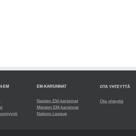
N-EM
EM-KARSINNAT
OTA YHTEYTTÄ
t
Naisten EM-karsinnat
Ota yhteyttä
ut
Miesten EM-karsinnat
punmyynti
Nations League