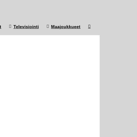
t
Televisiointi
Maajoukkueet