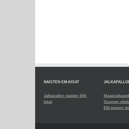
NAISTEN EM-KISAT
JALKAPALLO
Jalkapallon naisten EM-
Maajoukkuee
kisat
Suomen ottel
EM-kisojen li