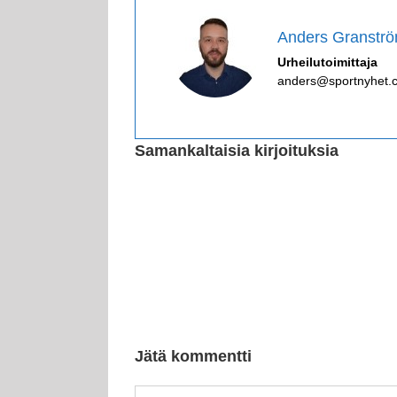
Anders Granstr
Urheilutoimittaja
anders@sportnyhet.
Samankaltaisia kirjoituksia
Jätä kommentti
Kommentti