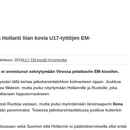
Hollanti liian kovia U17-tyttöjen EM-
liskuun, 2023
|
U17 EM-kisat
|
0 Kommenttia
a ei onnistunut selviytymään Virossa pelattaviin EM-kisoihin.
säsi tällä kertaa jatkokarsintalohkon kolmanteen sijaan. Joukkue
sa Walesin, mutta joutui nöyrtymään Hollannille ja Ruotsille, joka
lattavaan lopputurnaukseen.
nosti Ruotsia vastaan, mutta joutui myöntämään länsinaapurin
Ilona
ään paremmaksi. Toisessa jatkokarsintaottelussa joukkue kuitenkin
lussaan sekä Suomen että Hollannin ei päätöskierroksella ollut enää