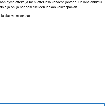
taan hyviä otteita ja meni ottelussa kahdesti johtoon. Hollanti onnistui
ihin ja ohi ja nappasi itselleen lohkon kakkospaikan.
atkokarsinnassa