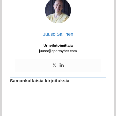
Juuso Sallinen
Urheilutoimittaja
juuso@sportnyhet.com
Samankaltaisia kirjoituksia