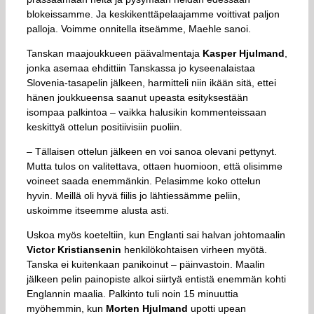
blokeissamme. Ja keskikenttäpelaajamme voittivat paljon
palloja. Voimme onnitella itseämme, Maehle sanoi.
Tanskan maajoukkueen päävalmentaja
Kasper Hjulmand
,
jonka asemaa ehdittiin Tanskassa jo kyseenalaistaa
Slovenia-tasapelin jälkeen, harmitteli niin ikään sitä, ettei
hänen joukkueensa saanut upeasta esityksestään
isompaa palkintoa – vaikka halusikin kommenteissaan
keskittyä ottelun positiivisiin puoliin.
– Tällaisen ottelun jälkeen en voi sanoa olevani pettynyt.
Mutta tulos on valitettava, ottaen huomioon, että olisimme
voineet saada enemmänkin. Pelasimme koko ottelun
hyvin. Meillä oli hyvä fiilis jo lähtiessämme peliin,
uskoimme itseemme alusta asti.
Uskoa myös koeteltiin, kun Englanti sai halvan johtomaalin
Victor Kristiansenin
henkilökohtaisen virheen myötä.
Tanska ei kuitenkaan panikoinut – päinvastoin. Maalin
jälkeen pelin painopiste alkoi siirtyä entistä enemmän kohti
Englannin maalia. Palkinto tuli noin 15 minuuttia
myöhemmin, kun
Morten Hjulmand
upotti upean