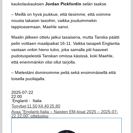
kaukolaukauksen
Jordan Pickfordin
selän taakse.
– Meillä on hyvä joukkue, että tiesimme, että voimme
nousta takaisin tasoihin, vaikka jouduimmekin
tappioasemaan, Maehle sanoi.
Maalin jälkeen ottelu jatkui tasaisena, mutta Tanska päätti
pelin voittaen maalipaikat 16-11. Vaikka tasapeli Englantia
vastaan onkin hieno tulos, joka samalla piti haaveet
pudotuspeleistä Tanskan omissa käsissä, koki Maehle,
että enemmänkin olisi ollut tarjolla.
– Mielestäni dominoimme peliä sekä ensimmäisellä että
toisella puoliajalla.
2025-07-22
22:00
Englanti -
Italia
Tonybet
1
1.50
X
4.40
2
5.80
Avaa "Englanti-Italia – Naisten EM-kisat 2025 – 2025-07-
22 22:00" ottelusivu