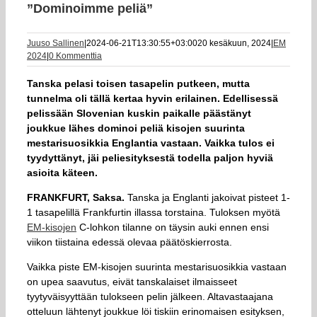
”Dominoimme peliä”
Juuso Sallinen
|
2024-06-21T13:30:55+03:00
20 kesäkuun, 2024
|
EM
2024
|
0 Kommenttia
Tanska pelasi toisen tasapelin putkeen, mutta
tunnelma oli tällä kertaa hyvin erilainen. Edellisessä
pelissään Slovenian kuskin paikalle päästänyt
joukkue lähes dominoi peliä kisojen suurinta
mestarisuosikkia Englantia vastaan. Vaikka tulos ei
tyydyttänyt, jäi peliesityksestä todella paljon hyviä
asioita käteen.
FRANKFURT, Saksa.
Tanska ja Englanti jakoivat pisteet 1-
1 tasapelillä Frankfurtin illassa torstaina. Tuloksen myötä
EM-kisojen
C-lohkon tilanne on täysin auki ennen ensi
viikon tiistaina edessä olevaa päätöskierrosta.
Vaikka piste EM-kisojen suurinta mestarisuosikkia vastaan
on upea saavutus, eivät tanskalaiset ilmaisseet
tyytyväisyyttään tulokseen pelin jälkeen. Altavastaajana
otteluun lähtenyt joukkue löi tiskiin erinomaisen esityksen,