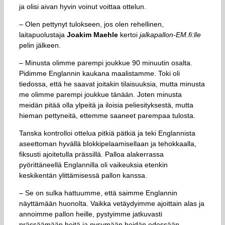
ja olisi aivan hyvin voinut voittaa ottelun.
– Olen pettynyt tulokseen, jos olen rehellinen,
laitapuolustaja
Joakim Maehle
kertoi
jalkapallon-EM.fi:lle
pelin jälkeen.
– Minusta olimme parempi joukkue 90 minuutin osalta.
Pidimme Englannin kaukana maalistamme. Toki oli
tiedossa, että he saavat joitakin tilaisuuksia, mutta minusta
me olimme parempi joukkue tänään. Joten minusta
meidän pitää olla ylpeitä ja iloisia peliesityksestä, mutta
hieman pettyneitä, ettemme saaneet parempaa tulosta.
Tanska kontrolloi ottelua pitkiä pätkiä ja teki Englannista
aseettoman hyvällä blokkipelaamisellaan ja tehokkaalla,
fiksusti ajoitetulla prässillä. Palloa alakerrassa
pyörittäneellä Englannilla oli vaikeuksia etenkin
keskikentän ylittämisessä pallon kanssa.
– Se on sulka hattuumme, että saimme Englannin
näyttämään huonolta. Vaikka vetäydyimme ajoittain alas ja
annoimme pallon heille, pystyimme jatkuvasti
prässäämään heitä ja pysymään heidän edessään