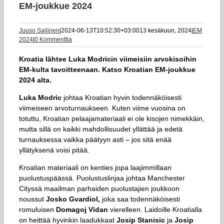
EM-joukkue 2024
Juuso Sallinen
|
2024-06-13T10:52:30+03:00
13 kesäkuun, 2024
|
EM
2024
|
0 Kommenttia
Kroatia lähtee Luka Modricin viimeisiin arvokisoihin
EM-kulta tavoitteenaan. Katso Kroatian EM-joukkue
2024 alta.
Luka Modric
johtaa Kroatian hyvin todennäköisesti
viimeiseen arvoturnaukseen. Kuten viime vuosina on
totuttu, Kroatian pelaajamateriaali ei ole kisojen nimekkäin,
mutta sillä on kaikki mahdollisuudet yllättää ja edetä
turnauksessa vaikka päätyyn asti – jos sitä enää
yllätyksenä voisi pitää.
Kroatian materiaali on kenties jopa laajimmillaan
puolustuspäässä. Puolustuslinjaa johtaa Manchester
Cityssä maailman parhaiden puolustajien joukkoon
noussut
Josko Gvardiol,
joka saa todennäköisesti
romuluisen
Domagoj Vidan
vierelleen. Laidoille Kroatialla
on heittää hyvinkin laadukkaat
Josip Stanisic
ja
Josip