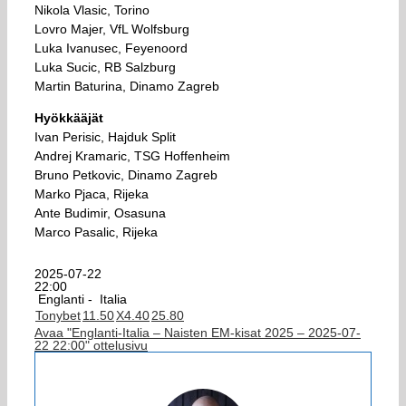
Nikola Vlasic, Torino
Lovro Majer, VfL Wolfsburg
Luka Ivanusec, Feyenoord
Luka Sucic, RB Salzburg
Martin Baturina, Dinamo Zagreb
Hyökkääjät
Ivan Perisic, Hajduk Split
Andrej Kramaric, TSG Hoffenheim
Bruno Petkovic, Dinamo Zagreb
Marko Pjaca, Rijeka
Ante Budimir, Osasuna
Marco Pasalic, Rijeka
2025-07-22
22:00
Englanti -
Italia
Tonybet
1
1.50
X
4.40
2
5.80
Avaa "Englanti-Italia – Naisten EM-kisat 2025 – 2025-07-
22 22:00" ottelusivu