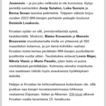
Juranovic
– ja jos joku nelikosta ei ole kunnossa, löytyy
penkiltä esimerkiksi
Josip Sutalon, Luka Sucicin
ja
Borna Sosan
tasoisia pelimiehiä. Tolppien välissä torjuu
vuoden 2022 MM-kisojen parhaisiin pelaajiin kuulunut
Dominik Livakovic.
Kroatian sydän on silti, ymmärrettävistä syistä,
keskikentällä. Modricin,
Mateo Kovacicin
ja
Marcelo
Brozovicin
muodostamalla triolla on yhteensä yli 350
maaottelun kokemus, ja juri tämä kolmikko raahasi
Kroatian toista kertaa peräkkäin MM-kisojen puolivälieriin
puolitoista vuotta sitten. Taustatukea antavat
Lovro Majer,
Nikola Vlasic
ja
Mario Pasalic,
joten laatu ei putoa
merkittävästi penkilläkään. Kolmesta viimeksi mainitusta
osa saatetaan nähdä myös avauksessa hyökkäyksen
laidoilla.
Helppo ei Kroatian tie lohkovaiheessa kuitenkaan ole, sillä
joukkue saa kisojen kovatasoisimmassa lohkossa
vastaansa Espanjan, Italian ja Albanian.
EM-kisat
alkavat
Kroatian osalta lauantaina 15. kesäkuuta.