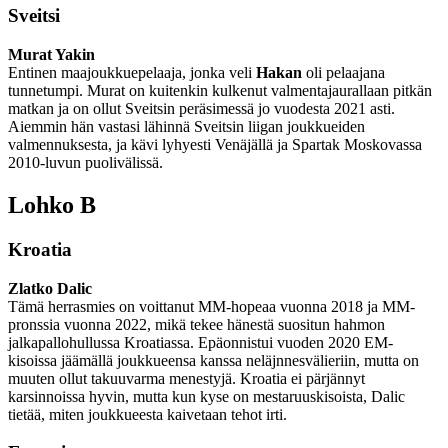
Sveitsi
Murat Yakin
Entinen maajoukkuepelaaja, jonka veli
Hakan
oli pelaajana
tunnetumpi. Murat on kuitenkin kulkenut valmentajaurallaan pitkän
matkan ja on ollut Sveitsin peräsimessä jo vuodesta 2021 asti.
Aiemmin hän vastasi lähinnä Sveitsin liigan joukkueiden
valmennuksesta, ja kävi lyhyesti Venäjällä ja Spartak Moskovassa
2010-luvun puolivälissä.
Lohko B
Kroatia
Zlatko Dalic
Tämä herrasmies on voittanut MM-hopeaa vuonna 2018 ja MM-
pronssia vuonna 2022, mikä tekee hänestä suositun hahmon
jalkapallohullussa Kroatiassa. Epäonnistui vuoden 2020 EM-
kisoissa jäämällä joukkueensa kanssa neläjnnesvälieriin, mutta on
muuten ollut takuuvarma menestyjä. Kroatia ei pärjännyt
karsinnoissa hyvin, mutta kun kyse on mestaruuskisoista, Dalic
tietää, miten joukkueesta kaivetaan tehot irti.