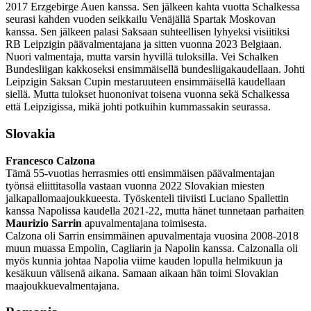
2017 Erzgebirge Auen kanssa. Sen jälkeen kahta vuotta Schalkessa
seurasi kahden vuoden seikkailu Venäjällä Spartak Moskovan
kanssa. Sen jälkeen palasi Saksaan suhteellisen lyhyeksi visiitiksi
RB Leipzigin päävalmentajana ja sitten vuonna 2023 Belgiaan.
Nuori valmentaja, mutta varsin hyvillä tuloksilla. Vei Schalken
Bundesliigan kakkoseksi ensimmäisellä bundesliigakaudellaan. Johti
Leipzigin Saksan Cupin mestaruuteen ensimmäisellä kaudellaan
siellä. Mutta tulokset huononivat toisena vuonna sekä Schalkessa
että Leipzigissa, mikä johti potkuihin kummassakin seurassa.
Slovakia
Francesco Calzona
Tämä 55-vuotias herrasmies otti ensimmäisen päävalmentajan
työnsä eliittitasolla vastaan vuonna 2022 Slovakian miesten
jalkapallomaajoukkueesta. Työskenteli tiiviisti Luciano Spallettin
kanssa Napolissa kaudella 2021-22, mutta hänet tunnetaan parhaiten
Maurizio Sarrin
apuvalmentajana toimisesta.
Calzona oli Sarrin ensimmäinen apuvalmentaja vuosina 2008-2018
muun muassa Empolin, Cagliarin ja Napolin kanssa. Calzonalla oli
myös kunnia johtaa Napolia viime kauden lopulla helmikuun ja
kesäkuun välisenä aikana. Samaan aikaan hän toimi Slovakian
maajoukkuevalmentajana.