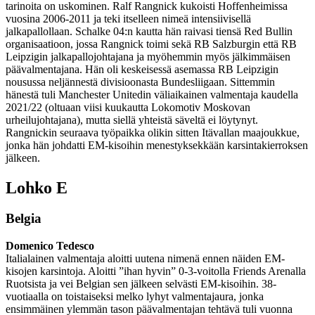
tarinoita on uskominen. Ralf Rangnick kukoisti Hoffenheimissa
vuosina 2006-2011 ja teki itselleen nimeä intensiivisellä
jalkapallollaan. Schalke 04:n kautta hän raivasi tiensä Red Bullin
organisaatioon, jossa Rangnick toimi sekä RB Salzburgin että RB
Leipzigin jalkapallojohtajana ja myöhemmin myös jälkimmäisen
päävalmentajana. Hän oli keskeisessä asemassa RB Leipzigin
nousussa neljännestä divisioonasta Bundesliigaan. Sittemmin
hänestä tuli Manchester Unitedin väliaikainen valmentaja kaudella
2021/22 (oltuaan viisi kuukautta Lokomotiv Moskovan
urheilujohtajana), mutta siellä yhteistä säveltä ei löytynyt.
Rangnickin seuraava työpaikka olikin sitten Itävallan maajoukkue,
jonka hän johdatti EM-kisoihin menestyksekkään karsintakierroksen
jälkeen.
Lohko E
Belgia
Domenico Tedesco
Italialainen valmentaja aloitti uutena nimenä ennen näiden EM-
kisojen karsintoja. Aloitti ”ihan hyvin” 0-3-voitolla Friends Arenalla
Ruotsista ja vei Belgian sen jälkeen selvästi EM-kisoihin. 38-
vuotiaalla on toistaiseksi melko lyhyt valmentajaura, jonka
ensimmäinen ylemmän tason päävalmentajan tehtävä tuli vuonna