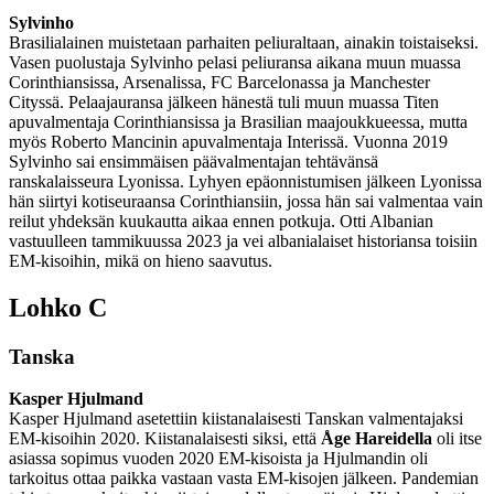
Sylvinho
Brasilialainen muistetaan parhaiten peliuraltaan, ainakin toistaiseksi.
Vasen puolustaja Sylvinho pelasi peliuransa aikana muun muassa
Corinthiansissa, Arsenalissa, FC Barcelonassa ja Manchester
Cityssä. Pelaajauransa jälkeen hänestä tuli muun muassa Titen
apuvalmentaja Corinthiansissa ja Brasilian maajoukkueessa, mutta
myös Roberto Mancinin apuvalmentaja Interissä. Vuonna 2019
Sylvinho sai ensimmäisen päävalmentajan tehtävänsä
ranskalaisseura Lyonissa. Lyhyen epäonnistumisen jälkeen Lyonissa
hän siirtyi kotiseuraansa Corinthiansiin, jossa hän sai valmentaa vain
reilut yhdeksän kuukautta aikaa ennen potkuja. Otti Albanian
vastuulleen tammikuussa 2023 ja vei albanialaiset historiansa toisiin
EM-kisoihin, mikä on hieno saavutus.
Lohko C
Tanska
Kasper Hjulmand
Kasper Hjulmand asetettiin kiistanalaisesti Tanskan valmentajaksi
EM-kisoihin 2020. Kiistanalaisesti siksi, että
Åge Hareidella
oli itse
asiassa sopimus vuoden 2020 EM-kisoista ja Hjulmandin oli
tarkoitus ottaa paikka vastaan vasta EM-kisojen jälkeen. Pandemian