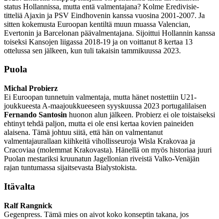
status Hollannissa, mutta entä valmentajana? Kolme Eredivisie-
titteliä Ajaxin ja PSV Eindhovenin kanssa vuosina 2001-2007. Ja
sitten kokemusta Euroopan kentiltä muun muassa Valencian,
Evertonin ja Barcelonan päävalmentajana. Sijoittui Hollannin kanssa
toiseksi Kansojen liigassa 2018-19 ja on voittanut 8 kertaa 13
ottelussa sen jälkeen, kun tuli takaisin tammikuussa 2023.
Puola
Michal Probierz
Ei Euroopan tunnetuin valmentaja, mutta hänet nostettiin U21-
joukkueesta A-maajoukkueeseen syyskuussa 2023 portugalilaisen
Fernando Santosin
huonon alun jälkeen. Probierz ei ole toistaiseksi
ehtinyt tehdä paljon, mutta ei ole ensi kertaa kovien paineiden
alaisena. Tämä johtuu siitä, että hän on valmentanut
valmentajaurallaan kiihkeitä vihollisseuroja Wisla Krakovaa ja
Cracoviaa (molemmat Krakovasta). Hänellä on myös historiaa juuri
Puolan mestariksi kruunatun Jagellonian riveistä Valko-Venäjän
rajan tuntumassa sijaitsevasta Bialystokista.
Itävalta
Ralf Rangnick
Gegenpress. Tämä mies on aivot koko konseptin takana, jos