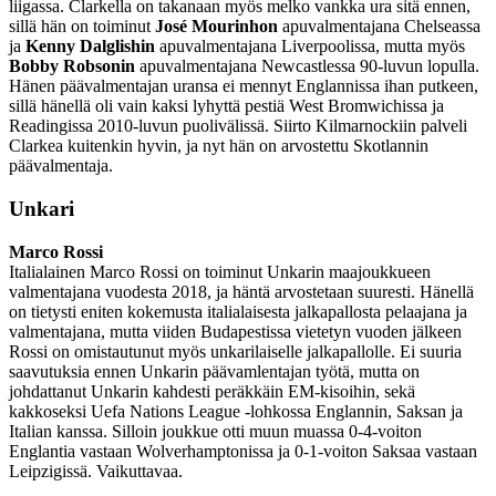
liigassa. Clarkella on takanaan myös melko vankka ura sitä ennen,
sillä hän on toiminut
José Mourinhon
apuvalmentajana Chelseassa
ja
Kenny Dalglishin
apuvalmentajana Liverpoolissa, mutta myös
Bobby Robsonin
apuvalmentajana Newcastlessa 90-luvun lopulla.
Hänen päävalmentajan uransa ei mennyt Englannissa ihan putkeen,
sillä hänellä oli vain kaksi lyhyttä pestiä West Bromwichissa ja
Readingissa 2010-luvun puolivälissä. Siirto Kilmarnockiin palveli
Clarkea kuitenkin hyvin, ja nyt hän on arvostettu Skotlannin
päävalmentaja.
Unkari
Marco Rossi
Italialainen Marco Rossi on toiminut Unkarin maajoukkueen
valmentajana vuodesta 2018, ja häntä arvostetaan suuresti. Hänellä
on tietysti eniten kokemusta italialaisesta jalkapallosta pelaajana ja
valmentajana, mutta viiden Budapestissa vietetyn vuoden jälkeen
Rossi on omistautunut myös unkarilaiselle jalkapallolle. Ei suuria
saavutuksia ennen Unkarin päävamlentajan työtä, mutta on
johdattanut Unkarin kahdesti peräkkäin EM-kisoihin, sekä
kakkoseksi Uefa Nations League -lohkossa Englannin, Saksan ja
Italian kanssa. Silloin joukkue otti muun muassa 0-4-voiton
Englantia vastaan Wolverhamptonissa ja 0-1-voiton Saksaa vastaan
Leipzigissä. Vaikuttavaa.