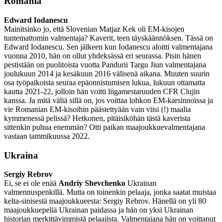
Romania
Edward Iodanescu
Mainitsinko jo, että Slovenian Matjaz Kek oli EM-kisojen
tuntemattomin valmentaja? Kaverit, teen täyskäännöksen. Tässä on
Edward Iodanescu. Sen jälkeen kun Iodanescu aloitti valmentajana
vuonna 2010, hän on ollut yhdeksässä eri seurassa. Pisin hänen
pestistään on puolitoista vuotta Pandurii Targu Jiun valmentajana
joulukuun 2014 ja kesäkuun 2016 välisenä aikana. Muuten suurin
osa työpaikoista seuraa epäonnistumisen lukua, lukuun ottamatta
kautta 2021-22, jolloin hän voitti liigamestaruuden CFR Clujin
kanssa. Ja mitä väliä sillä on, jos voittaa lohkon EM-karsinnoissa ja
vie Romanian EM-kisoihin päästettyään vain viisi (!) maalia
kymmenessä pelissä? Hetkonen, pitäisiköhän tästä kaverista
sittenkin puhua enemmän? Otti paikan maajoukkuevalmentajana
vastaan tammikuussa 2022.
Ukraina
Sergiy Rebrov
Ei, se ei ole enää
Andriy Shevchenko
Ukrainan
valmennuspenkillä. Mutta on toinenkin pelaaja, jonka saatat muistaa
kelta-sinisestä maajoukkueesta: Sergiy Rebrov. Hänellä on yli 80
maajoukkuepeliä Ukrainan paidassa ja hän on yksi Ukrainan
historian merkittävimmistä pelaajista. Valmentajana hän on voittanut