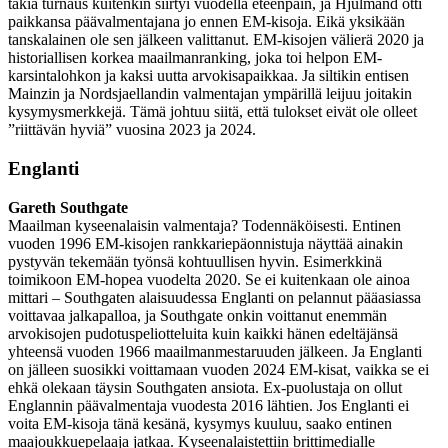
takia turnaus kuitenkin siirtyi vuodella eteenpäin, ja Hjulmand otti
paikkansa päävalmentajana jo ennen EM-kisoja. Eikä yksikään
tanskalainen ole sen jälkeen valittanut. EM-kisojen välierä 2020 ja
historiallisen korkea maailmanranking, joka toi helpon EM-
karsintalohkon ja kaksi uutta arvokisapaikkaa. Ja siltikin entisen
Mainzin ja Nordsjaellandin valmentajan ympärillä leijuu joitakin
kysymysmerkkejä. Tämä johtuu siitä, että tulokset eivät ole olleet
”riittävän hyviä” vuosina 2023 ja 2024.
Englanti
Gareth Southgate
Maailman kyseenalaisin valmentaja? Todennäköisesti. Entinen
vuoden 1996 EM-kisojen rankkariepäonnistuja näyttää ainakin
pystyvän tekemään työnsä kohtuullisen hyvin. Esimerkkinä
toimikoon EM-hopea vuodelta 2020. Se ei kuitenkaan ole ainoa
mittari – Southgaten alaisuudessa Englanti on pelannut pääasiassa
voittavaa jalkapalloa, ja Southgate onkin voittanut enemmän
arvokisojen pudotuspeliotteluita kuin kaikki hänen edeltäjänsä
yhteensä vuoden 1966 maailmanmestaruuden jälkeen. Ja Englanti
on jälleen suosikki voittamaan vuoden 2024 EM-kisat, vaikka se ei
ehkä olekaan täysin Southgaten ansiota. Ex-puolustaja on ollut
Englannin päävalmentaja vuodesta 2016 lähtien. Jos Englanti ei
voita EM-kisoja tänä kesänä, kysymys kuuluu, saako entinen
maajoukkuepelaaja jatkaa. Kyseenalaistettiin brittimedialle