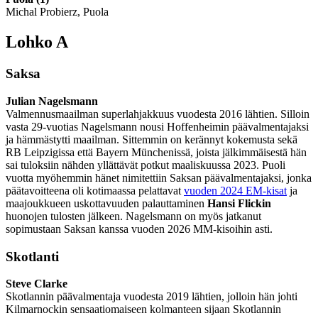
Michal Probierz, Puola
Lohko A
Saksa
Julian Nagelsmann
Valmennusmaailman superlahjakkuus vuodesta 2016 lähtien. Silloin
vasta 29-vuotias Nagelsmann nousi Hoffenheimin päävalmentajaksi
ja hämmästytti maailman. Sittemmin on kerännyt kokemusta sekä
RB Leipzigissa että Bayern Münchenissä, joista jälkimmäisestä hän
sai tuloksiin nähden yllättävät potkut maaliskuussa 2023. Puoli
vuotta myöhemmin hänet nimitettiin Saksan päävalmentajaksi, jonka
päätavoitteena oli kotimaassa pelattavat
vuoden 2024 EM-kisat
ja
maajoukkueen uskottavuuden palauttaminen
Hansi Flickin
huonojen tulosten jälkeen. Nagelsmann on myös jatkanut
sopimustaan Saksan kanssa vuoden 2026 MM-kisoihin asti.
Skotlanti
Steve Clarke
Skotlannin päävalmentaja vuodesta 2019 lähtien, jolloin hän johti
Kilmarnockin sensaatiomaiseen kolmanteen sijaan Skotlannin