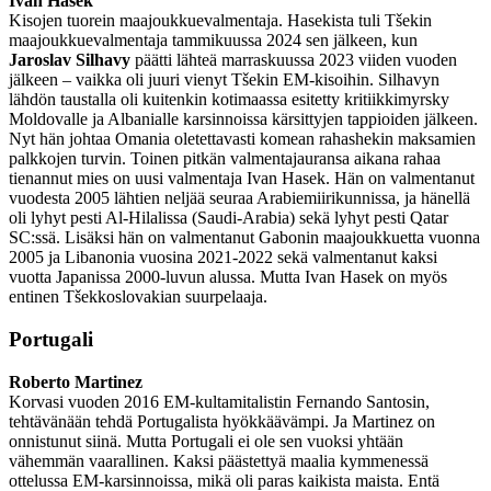
Ivan Hasek
Kisojen tuorein maajoukkuevalmentaja. Hasekista tuli Tšekin
maajoukkuevalmentaja tammikuussa 2024 sen jälkeen, kun
Jaroslav Silhavy
päätti lähteä marraskuussa 2023 viiden vuoden
jälkeen – vaikka oli juuri vienyt Tšekin EM-kisoihin. Silhavyn
lähdön taustalla oli kuitenkin kotimaassa esitetty kritiikkimyrsky
Moldovalle ja Albanialle karsinnoissa kärsittyjen tappioiden jälkeen.
Nyt hän johtaa Omania oletettavasti komean rahashekin maksamien
palkkojen turvin. Toinen pitkän valmentajauransa aikana rahaa
tienannut mies on uusi valmentaja Ivan Hasek. Hän on valmentanut
vuodesta 2005 lähtien neljää seuraa Arabiemiirikunnissa, ja hänellä
oli lyhyt pesti Al-Hilalissa (Saudi-Arabia) sekä lyhyt pesti Qatar
SC:ssä. Lisäksi hän on valmentanut Gabonin maajoukkuetta vuonna
2005 ja Libanonia vuosina 2021-2022 sekä valmentanut kaksi
vuotta Japanissa 2000-luvun alussa. Mutta Ivan Hasek on myös
entinen Tšekkoslovakian suurpelaaja.
Portugali
Roberto Martinez
Korvasi vuoden 2016 EM-kultamitalistin Fernando Santosin,
tehtävänään tehdä Portugalista hyökkäävämpi. Ja Martinez on
onnistunut siinä. Mutta Portugali ei ole sen vuoksi yhtään
vähemmän vaarallinen. Kaksi päästettyä maalia kymmenessä
ottelussa EM-karsinnoissa, mikä oli paras kaikista maista. Entä