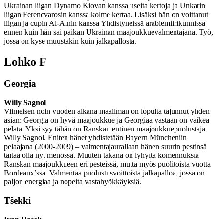
Ukrainan liigan Dynamo Kiovan kanssa useita kertoja ja Unkarin
liigan Ferencvarosin kanssa kolme kertaa. Lisäksi hän on voittanut
liigan ja cupin Al-Ainin kanssa Yhdistyneissä arabiemiirikunnissa
ennen kuin hän sai paikan Ukrainan maajoukkuevalmentajana. Työ,
jossa on kyse muustakin kuin jalkapallosta.
Lohko F
Georgia
Willy Sagnol
Viimeisen noin vuoden aikana maailman on lopulta tajunnut yhden
asian: Georgia on hyvä maajoukkue ja Georgiaa vastaan on vaikea
pelata. Yksi syy tähän on Ranskan entinen maajoukkuepuolustaja
Willy Sagnol. Eniten hänet yhdistetään Bayern Müncheniin
pelaajana (2000-2009) – valmentajaurallaan hänen suurin pestinsä
taitaa olla nyt menossa. Muuten takana on lyhyitä komennuksia
Ranskan maajoukkueen eri pesteissä, mutta myös puolitoista vuotta
Bordeaux’ssa. Valmentaa puolustusvoittoista jalkapalloa, jossa on
paljon energiaa ja nopeita vastahyökkäyksiä.
Tšekki