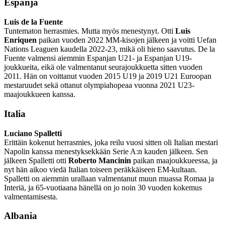
Espanja
Luis de la Fuente
Tuntematon herrasmies. Mutta myös menestynyt. Otti
Luis
Enriquen
paikan vuoden 2022 MM-kisojen jälkeen ja voitti Uefan
Nations Leaguen kaudella 2022-23, mikä oli hieno saavutus. De la
Fuente valmensi aiemmin Espanjan U21- ja Espanjan U19-
joukkueita, eikä ole valmentanut seurajoukkuetta sitten vuoden
2011. Hän on voittanut vuoden 2015 U19 ja 2019 U21 Euroopan
mestaruudet sekä ottanut olympiahopeaa vuonna 2021 U23-
maajoukkueen kanssa.
Italia
Luciano Spalletti
Erittäin kokenut herrasmies, joka reilu vuosi sitten oli Italian mestari
Napolin kanssa menestyksekkään Serie A:n kauden jälkeen. Sen
jälkeen Spalletti otti
Roberto Mancinin
paikan maajoukkueessa, ja
nyt hän aikoo viedä Italian toiseen peräkkäiseen EM-kultaan.
Spalletti on aiemmin urallaan valmentanut muun muassa Romaa ja
Interiä, ja 65-vuotiaana hänellä on jo noin 30 vuoden kokemus
valmentamisesta.
Albania