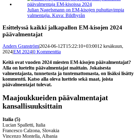
kuvaa
isompana
Julian Nagelsmann on EM-kisojen puhuttavimpia
valmentajia. Kuva: Bildbyrån
Esittelyssä kaikki jalkapallon EM-kisojen 2024
päävalmentajat
Anders Granström
|
2024-06-12T15:22:10+03:00
12 kesäkuun,
2024
|
EM 2024
|
0 Kommenttia
Keitä ovat vuoden 2024 miesten EM-kisojen päävalmentajat?
Alla on lueteltu päävalmentajat maittain. Jokaisesta
valmentajasta, tunnetusta ja tuntemattomasta, on lisäksi lisätty
kommentti. Katso alla oleva luettelo sekä maat, joista
päävalmentajat tulevat.
Maajoukkueiden päävalmentajat
kansallisuuksittain
Italia (5)
Lucian Spalletti, Italia
Francesco Calzona, Slovakia
Vincenzo Montella, Albania