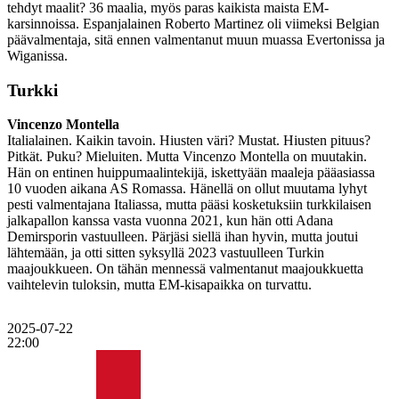
tehdyt maalit? 36 maalia, myös paras kaikista maista EM-
karsinnoissa. Espanjalainen Roberto Martinez oli viimeksi Belgian
päävalmentaja, sitä ennen valmentanut muun muassa Evertonissa ja
Wiganissa.
Turkki
Vincenzo Montella
Italialainen. Kaikin tavoin. Hiusten väri? Mustat. Hiusten pituus?
Pitkät. Puku? Mieluiten. Mutta Vincenzo Montella on muutakin.
Hän on entinen huippumaalintekijä, iskettyään maaleja pääasiassa
10 vuoden aikana AS Romassa. Hänellä on ollut muutama lyhyt
pesti valmentajana Italiassa, mutta pääsi kosketuksiin turkkilaisen
jalkapallon kanssa vasta vuonna 2021, kun hän otti Adana
Demirsporin vastuulleen. Pärjäsi siellä ihan hyvin, mutta joutui
lähtemään, ja otti sitten syksyllä 2023 vastuulleen Turkin
maajoukkueen. On tähän mennessä valmentanut maajoukkuetta
vaihtelevin tuloksin, mutta EM-kisapaikka on turvattu.
2025-07-22
22:00