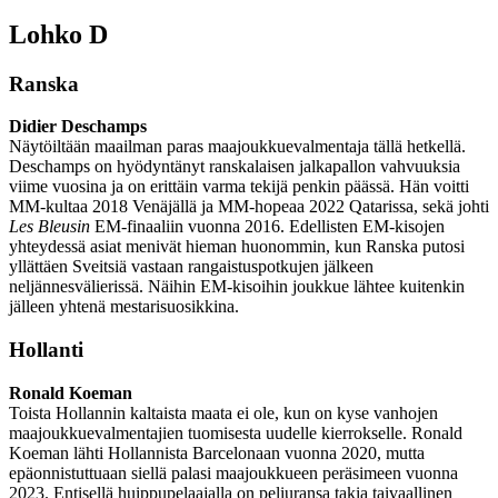
Lohko D
Ranska
Didier Deschamps
Näytöiltään maailman paras maajoukkuevalmentaja tällä hetkellä.
Deschamps on hyödyntänyt ranskalaisen jalkapallon vahvuuksia
viime vuosina ja on erittäin varma tekijä penkin päässä. Hän voitti
MM-kultaa 2018 Venäjällä ja MM-hopeaa 2022 Qatarissa, sekä johti
Les Bleusin
EM-finaaliin vuonna 2016. Edellisten EM-kisojen
yhteydessä asiat menivät hieman huonommin, kun Ranska putosi
yllättäen Sveitsiä vastaan rangaistuspotkujen jälkeen
neljännesvälierissä. Näihin EM-kisoihin joukkue lähtee kuitenkin
jälleen yhtenä mestarisuosikkina.
Hollanti
Ronald Koeman
Toista Hollannin kaltaista maata ei ole, kun on kyse vanhojen
maajoukkuevalmentajien tuomisesta uudelle kierrokselle. Ronald
Koeman lähti Hollannista Barcelonaan vuonna 2020, mutta
epäonnistuttuaan siellä palasi maajoukkueen peräsimeen vuonna
2023. Entisellä huippupelaajalla on peliuransa takia taivaallinen