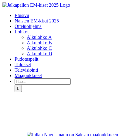
Skip
to
Etusivu
content
Naisten EM-kisat 2025
Otteluohjelma
Lohkot
Alkulohko A
Alkulohko B
Alkulohko C
Alkulohko D
Pudotuspelit
Tulokset
Televisiointi
Maajoukkueet
Etsi
...
Katso