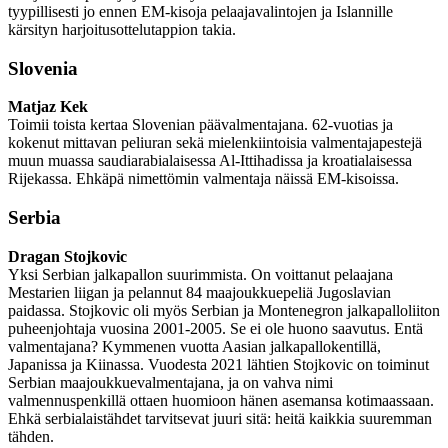
tyypillisesti jo ennen EM-kisoja pelaajavalintojen ja Islannille
kärsityn harjoitusottelutappion takia.
Slovenia
Matjaz Kek
Toimii toista kertaa Slovenian päävalmentajana. 62-vuotias ja
kokenut mittavan peliuran sekä mielenkiintoisia valmentajapestejä
muun muassa saudiarabialaisessa Al-Ittihadissa ja kroatialaisessa
Rijekassa. Ehkäpä nimettömin valmentaja näissä EM-kisoissa.
Serbia
Dragan Stojkovic
Yksi Serbian jalkapallon suurimmista. On voittanut pelaajana
Mestarien liigan ja pelannut 84 maajoukkuepeliä Jugoslavian
paidassa. Stojkovic oli myös Serbian ja Montenegron jalkapalloliiton
puheenjohtaja vuosina 2001-2005. Se ei ole huono saavutus. Entä
valmentajana? Kymmenen vuotta Aasian jalkapallokentillä,
Japanissa ja Kiinassa. Vuodesta 2021 lähtien Stojkovic on toiminut
Serbian maajoukkuevalmentajana, ja on vahva nimi
valmennuspenkillä ottaen huomioon hänen asemansa kotimaassaan.
Ehkä serbialaistähdet tarvitsevat juuri sitä: heitä kaikkia suuremman
tähden.