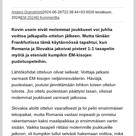
Anders Granström
|
2024-06-26T22:38:44+03:00
26 kesäkuun,
2024
|
EM 2024
|
0 Kommenttia
Kovin usein eivät molemmat joukkueet voi juhlia
voittoa jalkapallo-ottelun jälkeen. Mutta tänään
Frankfurtissa tämä käytännössä tapahtui, kun
Romania ja Slovakia jakoivat pisteet 1-1 tasapelin
myötä ja etenivät kumpikin EM-kisojen
pudotuspeleihin.
Lähtökohdat otteluun olivat selkeät: Voittaja jatkaisi
varmasti EM-kisojen neljännesvälieriin. Häviäjä,
puolestaan, joutuisi jännittämään lohkon toisen ottelun
tulosta. Jos ottelu puolestaan päättyisi tasan, olisivat
molemmat joukkueet varmasti jatkossa.
Slovakia aloitti ottelun vaarallisesti ja loi pelin ensimmäiset
tekopaikat, mutta Romania vastasi nopeasti ja onnistui
rakentamaan kaksi maalipaikkaa jo ensimmäisen vartin
sisään. Vaikka tasapeli riittäisi molemmille joukkueille
jatkoon, oli kumpikin tullut selvästi hakemaan voittoa, mikä