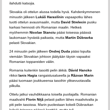
ilahdutti katsojia.
Slovakia oli ottelun alussa todella hyvä. Kahdenkymmenen
minuutin jälkeen
Lukáš Haraslínin
vapaapotku lähes
tuotti ottelun avausmaalin, mutta
David Strelecin
pusku
karkasi hennosti ohi Romanian maalin. Hetkeä
myöhemmin
Nicolae Stanciu
pääsi toisessa päässä
laukomaan hyvästä paikasta, mutta
Martin Dúbravka
pelasti Slovakian.
24 minuutin pelin jälkeen
Ondrej Duda
pääsi lopulta
viemään Slovakian johtoon jäätyään täysin vapaaksi
Romanian toppareiden väliin.
Romania kuitenkin tasoitti pelin äkkiä.
Dávid Hancko
rikkoi
Ianis Hagia
rangaistusalueella ja
Răzvan Marin
pääsi tuomaan joukkueensa tasoihin ylitsevuotavalla
pilkulla.
Ottelu jatkui vauhdikkaana toisella puoliajalla. Romanian
maalivahti
Florin Niță
pelasti pallon lähes maaliviivalta ja
piti pelin tasoissa. Marin puolestaan kokeili Dúbravkan
kykyjä toisessa päässä kenttää, mutta tuli