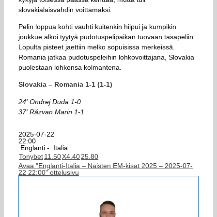
slovakialaisvahdin voittamaksi.
Pelin loppua kohti vauhti kuitenkin hiipui ja kumpikin
joukkue alkoi tyytyä pudotuspelipaikan tuovaan tasapeliin.
Lopulta pisteet jaettiin melko sopuisissa merkeissä.
Romania jatkaa pudotuspeleihin lohkovoittajana, Slovakia
puolestaan lohkonsa kolmantena.
Slovakia – Romania 1-1 (1-1)
24′ Ondrej Duda 1-0
37′ Răzvan Marin 1-1
2025-07-22
22:00
Englanti -
Italia
Tonybet
1
1.50
X
4.40
2
5.80
Avaa "Englanti-Italia – Naisten EM-kisat 2025 – 2025-07-
22 22:00" ottelusivu