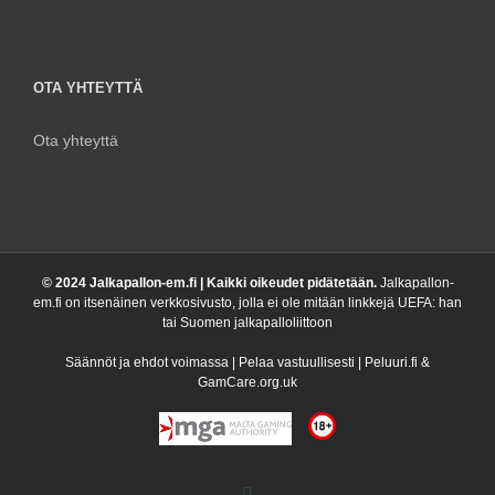
OTA YHTEYTTÄ
Ota yhteyttä
© 2024 Jalkapallon-em.fi | Kaikki oikeudet pidätetään.
Jalkapallon-
em.fi on itsenäinen verkkosivusto, jolla ei ole mitään linkkejä UEFA: han
tai Suomen jalkapalloliittoon
Säännöt ja ehdot voimassa | Pelaa vastuullisesti | Peluuri.fi &
GamCare.org.uk
Facebook