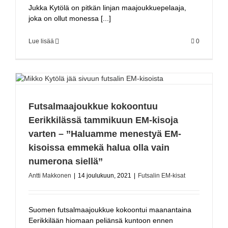
Jukka Kytölä on pitkän linjan maajoukkuepelaaja,
joka on ollut monessa [...]
Lue lisää
0
Futsalmaajoukkue kokoontuu
Eerikkilässä tammikuun EM-kisoja
varten – ’’Haluamme menestyä EM-
kisoissa emmekä halua olla vain
numerona siellä’’
Antti Makkonen
|
14 joulukuun, 2021
|
Futsalin EM-kisat
Suomen futsalmaajoukkue kokoontui maanantaina
Eerikkilään hiomaan peliänsä kuntoon ennen