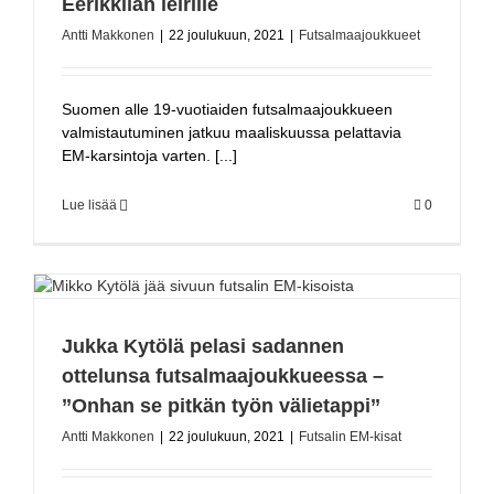
Eerikkilän leirille
Antti Makkonen
|
22 joulukuun, 2021
|
Futsalmaajoukkueet
Suomen alle 19-vuotiaiden futsalmaajoukkueen
valmistautuminen jatkuu maaliskuussa pelattavia
EM-karsintoja varten. [...]
Lue lisää
0
Jukka Kytölä pelasi sadannen
ottelunsa futsalmaajoukkueessa –
’’Onhan se pitkän työn välietappi’’
Antti Makkonen
|
22 joulukuun, 2021
|
Futsalin EM-kisat