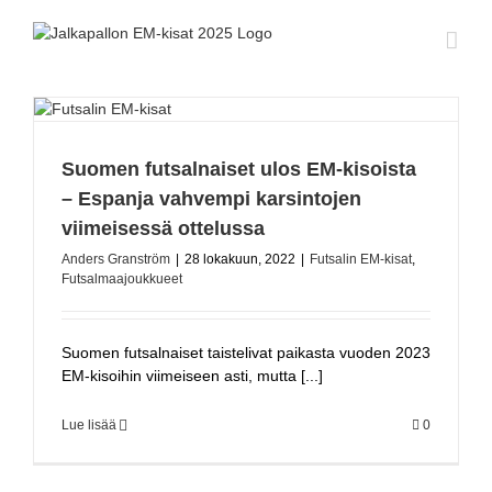
Skip
to
content
Suomen futsalnaiset ulos EM-kisoista
– Espanja vahvempi karsintojen
viimeisessä ottelussa
Anders Granström
|
28 lokakuun, 2022
|
Futsalin EM-kisat
,
Futsalmaajoukkueet
Suomen futsalnaiset taistelivat paikasta vuoden 2023
EM-kisoihin viimeiseen asti, mutta [...]
Lue lisää
0