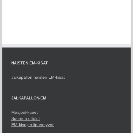
NAISTEN EM-KISAT
Jalkapallon naisten EM-kisat
JALKAPALLON-EM
Maajoukkueet
Suomen ottelut
EM-kisojen lipunmyynti