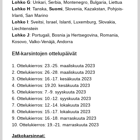
Lohko G
: Unkari, Serbia, Montenegro, Bulgaria, Liettua
Lohko H
: Tanska,
Suomi
, Slovenia, Kazakstan, Pohjois-
Irlanti, San Marino
Lohko I
: Sveitsi, Israel, Islanti, Luxemburg, Slovakia,
Liechtenstein
Lohko J
: Portugali, Bosnia ja Hertsegovina, Romania,
Kosovo, Valko-Venäjä, Andorra
EM-karsintojen ottelupäivät
1. Ottelukierros: 23.-25. maaliskuuta 2023
2. Ottelukierros: 26.-28. maaliskuuta 2023
3. Ottelukierros: 16.-17. kesäkuuta 2023
4. Ottelukierros: 19.20. kesäkuuta 2023
5. Ottelukierros: 7.-9. syyskuuta 2023
6. Ottelukierros: 10.-12. syyskuuta 2023
7. Ottelukierros: 12.-14. lokakuuta 2023
8. Ottelukierros: 15.-17. lokakuuta 2023
9. Ottelukierros: 16.-18. marraskuuta 2023
10. Ottelukierros: 19.-21. marraskuuta 2023
Jatkokarsinnat: