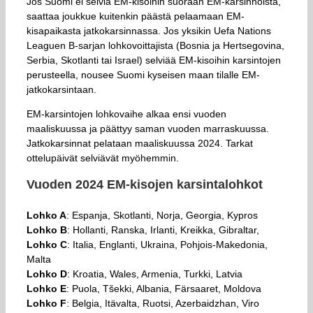
Jos Suomi ei selviä EM-kisoihin suoraan EM-karsinnoista,
saattaa joukkue kuitenkin päästä pelaamaan EM-
kisapaikasta jatkokarsinnassa. Jos yksikin Uefa Nations
Leaguen B-sarjan lohkovoittajista (Bosnia ja Hertsegovina,
Serbia, Skotlanti tai Israel) selviää EM-kisoihin karsintojen
perusteella, nousee Suomi kyseisen maan tilalle EM-
jatkokarsintaan.
EM-karsintojen lohkovaihe alkaa ensi vuoden
maaliskuussa ja päättyy saman vuoden marraskuussa.
Jatkokarsinnat pelataan maaliskuussa 2024. Tarkat
ottelupäivät selviävät myöhemmin.
Vuoden 2024 EM-kisojen karsintalohkot
Lohko A
: Espanja, Skotlanti, Norja, Georgia, Kypros
Lohko B
: Hollanti, Ranska, Irlanti, Kreikka, Gibraltar,
Lohko C
: Italia, Englanti, Ukraina, Pohjois-Makedonia,
Malta
Lohko D
: Kroatia, Wales, Armenia, Turkki, Latvia
Lohko E
: Puola, Tšekki, Albania, Färsaaret, Moldova
Lohko F
: Belgia, Itävalta, Ruotsi, Azerbaidzhan, Viro