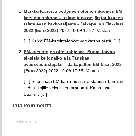
Markku Kanerva pettyneen oloinen Suomen EM-
karsintalohkoon – uskoo jopa neljän joukkueen
taistelevan kakkossijasta - Jalkapallon EM-kisat
2022 (Euro 2022)
2022-10-09 17:37
- Vastaa
[…] Kaikki EM-karsintalohkot voit katsoa tästä. […]
EM-karsintojen otteluohjelma: Suomi toivoo
aikaisia kellonaikoja ja Tanskaa
avausvastustajaksi - Jalkapallon EM-kisat 2022
(Euro 2022)
2022-10-09 17:55
- Vastaa
[…] Suomi saa EM-karsinnoissa vastaansa Tanskan
– Huuhkajille kelvollinen arpaonni. Katso tästä
Suom… […]
Jätä kommentti
Kommentti