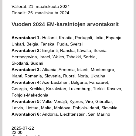
Välierät: 21. maaliskuuta 2024
Finaalit: 26. maaliskuuta 2024
Vuoden 2024 EM-karsintojen arvontakorit
Arvontakori 1:
Hollanti, Kroatia, Portugali, Italia, Espanja,
Unkari, Belgia, Tanska, Puola, Sveitsi
Arvontakori 2:
Englanti, Ranska, Itävalta, Bosnia-
Hertsegovina, Israel, Wales, Tshekki, Serbia,
Skotlanti,
Suomi
Arvontakori 3:
Albania, Armenia, Islanti, Montenegro,
Irlanti, Romania, Slovenia, Ruotsi, Norja, Ukraina
Arvontakori 4:
Azerbaidzhan, Bulgaria, Färsaaret,
Georgia, Kreikka, Kazakstan, Luxemburg, Turkki, Kosovo,
Pohjois-Makedonia
Arvontakori 5:
Valko-Venäjä, Kypros, Viro, Gibraltar,
Latvia, Liettua, Malta, Moldova, Pohjois-Irlanti, Slovakia
Arvontakori 6:
Andorra, Liechtenstein, San Marino
2025-07-22
22:00