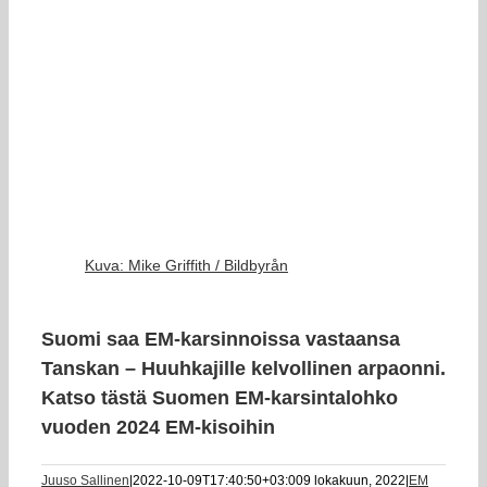
Kuva: Mike Griffith / Bildbyrån
Suomi saa EM-karsinnoissa vastaansa
Tanskan – Huuhkajille kelvollinen arpaonni.
Katso tästä Suomen EM-karsintalohko
vuoden 2024 EM-kisoihin
Juuso Sallinen
|
2022-10-09T17:40:50+03:00
9 lokakuun, 2022
|
EM