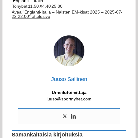
Englanti -
Italia
Tonybet
1
1.50
X
4.40
2
5.80
Avaa "Englanti-Italia – Naisten EM-kisat 2025 – 2025-07-
22 22:00" ottelusivu
Juuso Sallinen
Urheilutoimittaja
juuso@sportnyhet.com
Samankaltaisia kirjoituksia