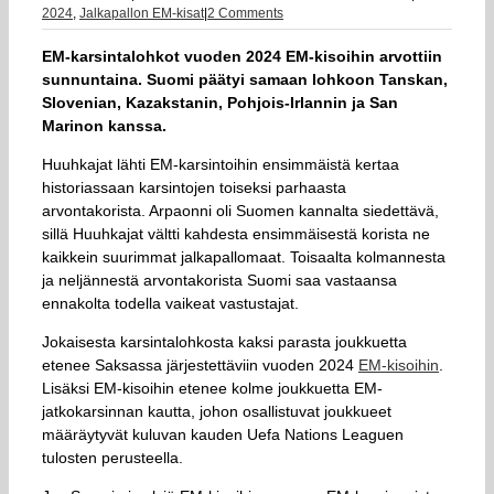
2024
,
Jalkapallon EM-kisat
|
2 Comments
EM-karsintalohkot vuoden 2024 EM-kisoihin arvottiin
sunnuntaina. Suomi päätyi samaan lohkoon Tanskan,
Slovenian, Kazakstanin, Pohjois-Irlannin ja San
Marinon kanssa.
Huuhkajat lähti EM-karsintoihin ensimmäistä kertaa
historiassaan karsintojen toiseksi parhaasta
arvontakorista. Arpaonni oli Suomen kannalta siedettävä,
sillä Huuhkajat vältti kahdesta ensimmäisestä korista ne
kaikkein suurimmat jalkapallomaat. Toisaalta kolmannesta
ja neljännestä arvontakorista Suomi saa vastaansa
ennakolta todella vaikeat vastustajat.
Jokaisesta karsintalohkosta kaksi parasta joukkuetta
etenee Saksassa järjestettäviin vuoden 2024
EM-kisoihin
.
Lisäksi EM-kisoihin etenee kolme joukkuetta EM-
jatkokarsinnan kautta, johon osallistuvat joukkueet
määräytyvät kuluvan kauden Uefa Nations Leaguen
tulosten perusteella.